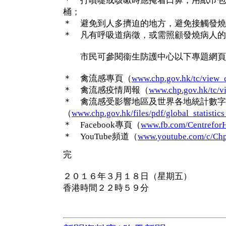
＊ 打噴嚏或咳嗽時應掩着口鼻，用紙巾包
桶；
＊ 避免到人多擠迫的地方，避免接觸發燒
＊ 凡有呼吸道病徵，或需照顧發燒病人的
市民可參閱衞生防護中心以下專題網頁
＊ 禽流感專頁（
www.chp.gov.hk/tc/view_
＊ 禽流感疫情周報（
www.chp.gov.hk/tc/v
＊ 禽流感受影響地區及世界各地統計數字
（
www.chp.gov.hk/files/pdf/global_statistic
＊ Facebook專頁（
www.fb.com/CentreforH
＊ YouTube頻道（
www.youtube.com/c/Ch
完
２０１６年３月１８日（星期五）
香港時間２２時５９分