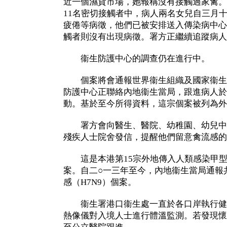
近一個濕貨市場，她報稱沒有接觸過家禽。
11名密切接觸者中，病人兩名女兒自三月
疲倦等病徵，他們已被安排送入傳染病中心
觸者則沒有出現病徵。署方正繼續追蹤病人
衞生防護中心的調查仍在進行中。
個案將會通報世界衞生組織及國家衞生
防護中心正聯絡內地衞生當局，跟進病人於
動。基於至今所得資料，這宗個案被列為外
署方會向醫生、醫院、幼稚園、幼兒中
殘疾人士院舍發信，提醒他們留意禽流感的
這是本港第15宗外地傳入人類感染甲型禽
案。自二○一三年至今，內地衞生當局通報共
感（H7N9）個案。
衞生署港口衞生處一直於各口岸執行健
熱像儀對入境人士進行體溫監測。若發現懷