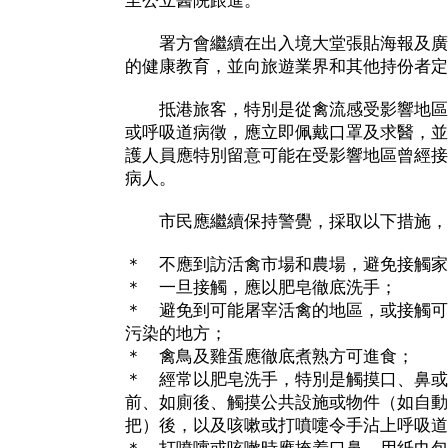
至公立醫院跟進。
署方會繼續在出入境大堂張貼海報及廣
的健康教育，並向旅遊業界和其他持份者定
抵港旅客，特別是從禽流感受影響地區
或呼吸道病徵，應立即佩戴口罩及求醫，並
護人員應特別留意可能在受影響地區曾經接
病人。
市民應繼續保持警覺，採取以下措施，
＊ 不應到訪活禽市場和農場，避免接觸家
＊ 一旦接觸，應以肥皂徹底洗手；
＊ 避免到可能屠宰活禽的地區，或接觸可
污染的地方；
＊ 禽鳥及雞蛋應徹底煮熟方可進食；
＊ 經常以肥皂洗手，特別是觸摸口、鼻或
前、如廁後、觸摸公共設施或物件（如自動
把）後，以及咳嗽或打噴嚏令手沾上呼吸道