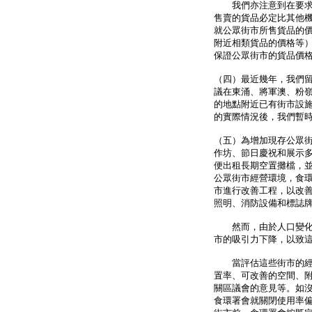
我們亦注意到在要求設
售賣的貨品必定比其他
就公眾街市所售貨品的
附近相類貨品的價格等
保證公眾街市的貨品價
（四）最近幾年，我們
議在東涌、將軍澳、粉
的地點附近已有街市設
的實際情況後，我們暫
（五）為增加現存公眾
作坊、節日慶祝和展示
便出租長期空置攤檔，
公眾街市經營環境，食
市進行改善工程，以改
照明、消防設備和標誌
然而，由於人口變化、
市的吸引力下降，以致
當評估這些街市的經營
置率、可改善的空間、
關區議會的意見等。如
食環署會就關閉使用率