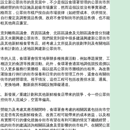
立新公眾街市的意見當中，不少是假設食環署管理的公眾街市所
機構經營的街市設施及超級市場廉宜，然而這假設並沒有事實基礎。
價格而言，公眾街市檔戶按自由市場規律（如經營成本、供求情況、
）自行釐定及調整貨品售價。政府不會管制街市的貨品售價，也不能
格較其他商店廉宜。
留意到離島區議會、西貢區議會、北區區議會及元朗區議會曾分別建
嶺及天水圍興建公眾街市。我們留意到當中很多建議興建新公眾街市
施及其他新鮮糧食零售店。經考慮上文所提及的規劃準則及有關地區
時未有計劃在上述地區興建新公眾街市。
街市的人流，食環署會恆常地舉辦多種推廣活動，例如專題展覽、工
多種語文的食譜等推廣活動。此外，食環署會適當地調低競投底價以
並引入更多服務行業攤檔，藉以提高公眾街市攤檔的出租率。為改善
環署除進行例行的街市保養和日常的街市管理工作外，還會在有關街
善街市的經營環境。視乎情況，這些工程可包括改善排水渠、通風、
牌、更換地磚、翻新廁所和闢設無障礙通道。
新發展／重建計劃和其他新鮮糧食店帶來的競爭，令一些公眾街
這些街市人流減少，空置率偏高。
能力及考慮其應否關閉時，食環署會考慮的相關因素包括街市空
附近是否有其他新鮮糧食店、改善工程可能帶來的成本效益，以及相
沒有實際可行的優化措施令街市有望在有利可圖的情況下繼續經營，
偏低的街市的建議諮詢相關區議會及受影響的街市租戶。在關閉公眾