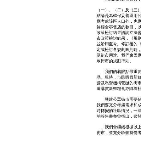
（一）、（二）及（三）
結論是為確保妥善運用
應考慮該區人口外，也
鮮糧食零售店的數目，以
政策檢討結果諮詢立法
市政策檢討結果，《規劃
並沿用至今。修訂後的
定或檢討各規劃圖則時
眾街市用途。我們會因
眾街市的規劃準則。
我們的着眼點最重要是
品。現時，市民購買新
營及私營機構營辦的街
道購買新鮮糧食亦隨着
興建公眾街市需要佔用
我們要充分考慮需求和
時轉變的社區情況，一
的報告書亦曾指出，鑑
我們會繼續根據以上的
街市，並充分聆聽持份