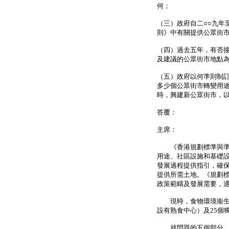
何；
（三）政府自二○○九年
則》中有關提供公眾街
（四）過去五年，有否
及建議的公眾街市地點
（五）政府以何準則制
多少個公眾街市轉變用
時，興建新公眾街市，
答覆：
主席：
《香港規劃標準與準則
用途、社區設施和基礎
發展過程提供指引，確
提供所需土地。《規劃
政策範疇及發展需要，
現時，食物環境衞生署（
設有熟食中心）及25個
就問題的五個部分，經