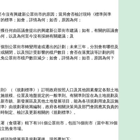
至今沒有興建新公眾街市的原因；當局會否檢討現時《標準與準
市的標準；如會，詳情為何；如否，原因為何；
接獲任何由區議會提出的興建新公眾街市建議；如有，有關的區議會
為何，以及為何至今沒有採納有關建議；及
訂個別公眾街市轉變用途或遷出的計劃；未來三年，分別會有哪些及
途或關閉，以及預計受影響的檔戶數目；會否在落實該等計劃的同
以免公眾街市檔戶數目減少；如會，詳情為何；如否，原因為何？
》（《規劃標準》）訂明政府按照人口及其他因素釐定各類土地
設施規模、位置及地盤規定的一般準則。有關準則旨在為土地規劃及
保新市鎮、新發展區及其他土地發展項目，能為各項規劃用途及設施
標準》由規劃署統籌編制，政府各相關決策局及部門會因應其負責的
適時制定、檢討及更新相關的《規劃標準》。
食環署）轄下有101個公眾街市，包括76個街市（當中有39個
獨立熟食市場。
諮詢發展局及規劃署後，現答覆如下: