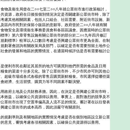
食物及衞生局曾在二○○七至二○○八年就公眾街市進行政策檢討，
公共資源，政府在日後按個別情況決定是否闢建新公眾街市時，除了
應考慮其他相關因素，包括人口組合、社區需要、附近街市設施、新
及區內市民對於保留小販區的意願等。政府曾於二○○八年就有關
會食物安全及環境衞生事務委員會和各區區議會。因應當時的公眾街
標準》第六章零售設施有關公眾街市的部分於二○○九年四月修訂
《規劃標準》較單以人口數目考慮是否興建公眾街市更為全面。在制
，規劃署會諮詢有關政策局及部門，以確定是否有需要預留土地作公
應社會的發展和地區的實際情況，在適當時候評估是否有需要檢討公
便利市民在鄰近其居所的地方可購買到他們所需的食品及日用
鮮糧食的渠道十分多元化。除了公眾街市外，不少市民亦可到其他公
市、超級市場或各式各樣的零售店購買新鮮糧食。市民選擇從哪些渠
社會經濟、生活習慣、購買力等不同因素不斷演變。
政府土地及公共財務承擔。因此，在決定是否興建公眾街市時，
成本效益，以確保公共資源得以善用。事實上，面對激烈的競爭及不
些公眾街市出現了空置率偏高及人流不足的情況。審計署在以往發表
於興建公眾街市的成本高昂，因此須嚴守有關原則。
規劃準則及有關地區的實際情況考慮是否在個別地區設立新公眾
者的意見，審慎考慮各項相關因素，以確保公共資源得以善用。