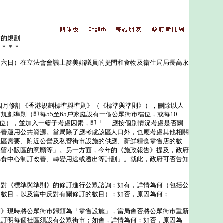
市的規劃
＊＊＊＊
日）在立法會會議上麥美娟議員的提問和食物及衞生局局長高永
月修訂《香港規劃標準與準則》（《標準與準則》），刪除以人
規劃準則（即每55至65戶家庭設有一個公眾街市檔位，或每10
檔位），並加入一籃子考慮因素，即「......應按個別情況考慮是否闢
妥善運用公共資源。當局除了應考慮該區人口外，也應考慮其他相關
社區需要、附近公營及私營街市設施的供應、新鮮糧食零售店的數
保留小販區的意願等」。另一方面，今年的《施政報告》提及，政府
熟食中心制訂改善、轉變用途或遷出等計劃」。就此，政府可否告知
述對《標準與準則》的修訂進行公眾諮詢；如有，詳情為何（包括公
的數目，以及當中反對有關修訂的數目）；如否，原因為何；
則》現時將公眾街市歸類為「零售設施」，當局會否將公眾街市重新
並訂明每個社區須設有公眾街市；如會，詳情為何；如否，原因為