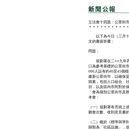
立法會十四題：公眾街
＊＊＊＊＊＊＊＊＊＊
以下為今日（三月十六
文的書面答覆：
問題：
規劃署在二○○九年四
口為參考基礎的公眾街市
000人設有約40至45個
建新公眾街市，以確保
因素，包括人口組合、
目，以及區內市民對於
「會為個別公眾街市及
本會：
（一）規劃署有否就上
聽會次數、收到意見書
（二）鑑於《標準與準
歸類為「社區設施」，