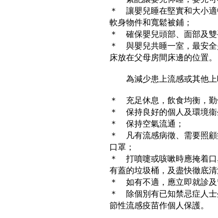
＊ 讓嬰兒睡在堅實和大小適
軟身物件和寬鬆被鋪；
＊ 確保嬰兒頭部、面部及雙
＊ 與嬰兒共睡一室，最安全
床放在父母房間床邊的位置。
為減少患上流感或其他上呼
＊ 充足休息，飲食均衡，勤
＊ 保持良好的個人及環境衞
＊ 保持空氣流通；
＊ 凡有流感病徵、需要照顧
口罩；
＊ 打噴嚏或咳嗽時應掩着口
有蓋的垃圾桶，及盡快徹底清
＊ 如有不適，應立即就診及
＊ 除個別有已知禁忌症人士
節性流感疫苗作個人保護。