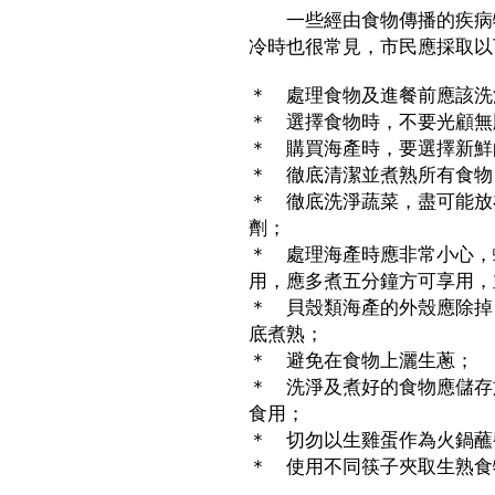
一些經由食物傳播的疾病特
冷時也很常見，市民應採取以
＊ 處理食物及進餐前應該洗
＊ 選擇食物時，不要光顧無
＊ 購買海產時，要選擇新鮮
＊ 徹底清潔並煮熟所有食物
＊ 徹底洗淨蔬菜，盡可能放
劑；
＊ 處理海產時應非常小心，
用，應多煮五分鐘方可享用，
＊ 貝殼類海產的外殼應除掉
底煮熟；
＊ 避免在食物上灑生蔥；
＊ 洗淨及煮好的食物應儲存
食用；
＊ 切勿以生雞蛋作為火鍋蘸
＊ 使用不同筷子夾取生熟食