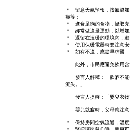
＊ 留意天氣預報，按氣溫加
襪等；
＊ 進食足夠的食物，攝取充
＊ 經常做適量運動，以增加
＊ 逗留在溫暖的環境內，避
＊ 使用保暖電器時要注意安
＊ 如有不適，應盡早求醫。
此外，市民應避免飲用含
發言人解釋：「飲酒不能保
流失。」
發言人提醒：「嬰兒衣物宜
嬰兒就寢時，父母應注意
＊ 保持房間空氣流通，溫度
＊ 緊記讓嬰兒仰睡，嬰兒可