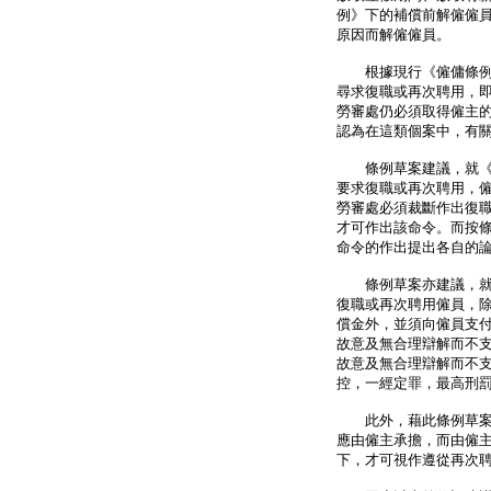
例》下的補償前解僱僱
原因而解僱僱員。
根據現行《僱傭條例》
尋求復職或再次聘用，
勞審處仍必須取得僱主
認為在這類個案中，有
條例草案建議，就《僱
要求復職或再次聘用，
勞審處必須裁斷作出復
才可作出該命令。而按
命令的作出提出各自的
條例草案亦建議，就不
復職或再次聘用僱員，
償金外，並須向僱員支
故意及無合理辯解而不
故意及無合理辯解而不
控，一經定罪，最高刑
此外，藉此條例草案，
應由僱主承擔，而由僱
下，才可視作遵從再次