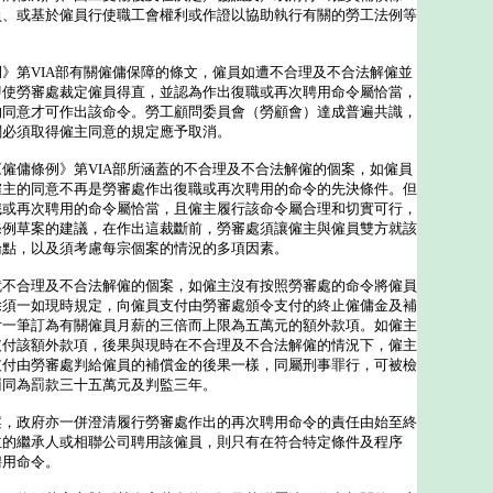
員、或基於僱員行使職工會權利或作證以協助執行有關的勞工法例等
第VIA部有關僱傭保障的條文，僱員如遭不合理及不合法解僱並
即使勞審處裁定僱員得直，並認為作出復職或再次聘用命令屬恰當，
的同意才可作出該命令。勞工顧問委員會（勞顧會）達成普遍共識，
關必須取得僱主同意的規定應予取消。
傭條例》第VIA部所涵蓋的不合理及不合法解僱的個案，如僱員
僱主的同意不再是勞審處作出復職或再次聘用的命令的先決條件。但
職或再次聘用的命令屬恰當，且僱主履行該命令屬合理和切實可行，
條例草案的建議，在作出這裁斷前，勞審處須讓僱主與僱員雙方就該
論點，以及須考慮每宗個案的情況的多項因素。
合理及不合法解僱的個案，如僱主沒有按照勞審處的命令將僱員
除須一如現時規定，向僱員支付由勞審處頒令支付的終止僱傭金及補
付一筆訂為有關僱員月薪的三倍而上限為五萬元的額外款項。如僱主
支付該額外款項，後果與現時在不合理及不合法解僱的情況下，僱主
支付由勞審處判給僱員的補償金的後果一樣，同屬刑事罪行，可被檢
罰同為罰款三十五萬元及判監三年。
政府亦一併澄清履行勞審處作出的再次聘用命令的責任由始至終
主的繼承人或相聯公司聘用該僱員，則只有在符合特定條件及程序
聘用命令。