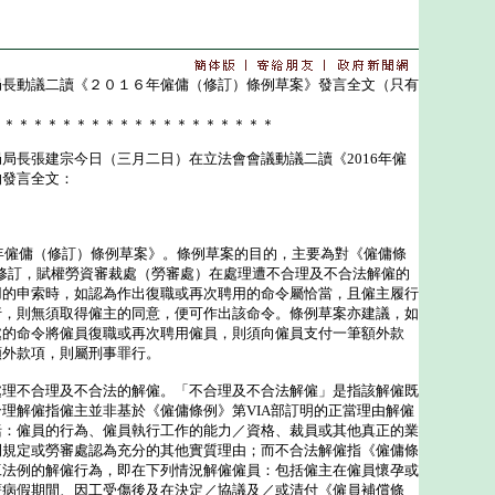
局長動議二讀《２０１６年僱傭（修訂）條例草案》發言全文（只有
＊＊＊＊＊＊＊＊＊＊＊＊＊＊＊＊＊＊＊＊
長張建宗今日（三月二日）在立法會會議動議二讀《2016年僱
的發言全文：
年僱傭（修訂）條例草案》。條例草案的目的，主要為對《僱傭條
作出修訂，賦權勞資審裁處（勞審處）在處理遭不合理及不合法解僱的
用的申索時，如認為作出復職或再次聘用的命令屬恰當，且僱主履行
行，則無須取得僱主的同意，便可作出該命令。條例草案亦建議，如
處的命令將僱員復職或再次聘用僱員，則須向僱員支付一筆額外款
額外款項，則屬刑事罪行。
不合理及不合法的解僱。「不合理及不合法解僱」是指該解僱既
理解僱指僱主並非基於《僱傭條例》第VIA部訂明的正當理由解僱
括：僱員的行為、僱員執行工作的能力／資格、裁員或其他真正的業
例規定或勞審處認為充分的其他實質理由；而不合法解僱指《僱傭條
工法例的解僱行為，即在下列情況解僱僱員：包括僱主在僱員懷孕或
薪病假期間、因工受傷後及在決定／協議及／或清付《僱員補償條