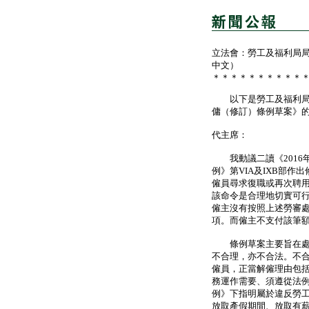
立法會：勞工及福利局
中文）
＊＊＊＊＊＊＊＊＊＊
以下是勞工及福利局局
傭（修訂）條例草案》
代主席：
我動議二讀《2016
例》第VIA及IXB部
僱員尋求復職或再次聘
該命令是合理地切實可
僱主沒有按照上述勞審
項。而僱主不支付該筆
條例草案主要旨在處理
不合理，亦不合法。不合
僱員，正當解僱理由包
務運作需要、須遵從法
例》下指明屬於違反勞
放取產假期間、放取有