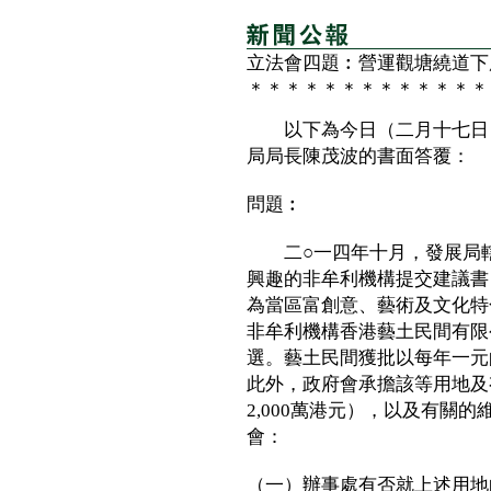
立法會四題︰營運觀塘繞道下
＊＊＊＊＊＊＊＊＊＊＊＊＊
以下為今日（二月十七日）
局局長陳茂波的書面答覆：
問題︰
二○一四年十月，發展局轄
興趣的非牟利機構提交建議書
為當區富創意、藝術及文化特
非牟利機構香港藝土民間有限
選。藝土民間獲批以每年一元
此外，政府會承擔該等用地及
2,000萬港元），以及有關
會：
（一）辦事處有否就上述用地