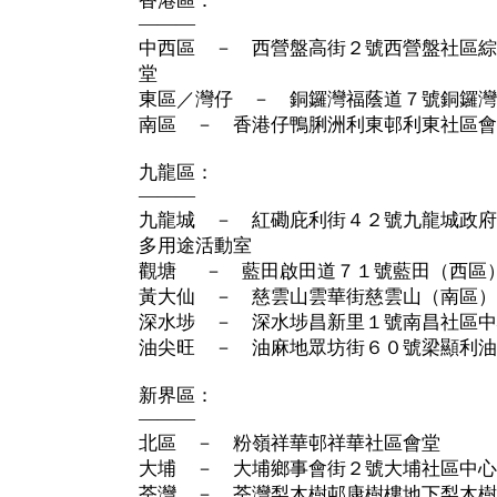
香港區：
———
中西區 － 西營盤高街２號西營盤社區綜
堂
東區／灣仔 － 銅鑼灣福蔭道７號銅鑼灣
南區 － 香港仔鴨脷洲利東邨利東社區會
九龍區：
———
九龍城 － 紅磡庇利街４２號九龍城政府
多用途活動室
觀塘 － 藍田啟田道７１號藍田（西區
黃大仙 － 慈雲山雲華街慈雲山（南區）
深水埗 － 深水埗昌新里１號南昌社區中
油尖旺 － 油麻地眾坊街６０號梁顯利油
新界區：
———
北區 － 粉嶺祥華邨祥華社區會堂
大埔 － 大埔鄉事會街２號大埔社區中心
荃灣 － 荃灣梨木樹邨康樹樓地下梨木樹