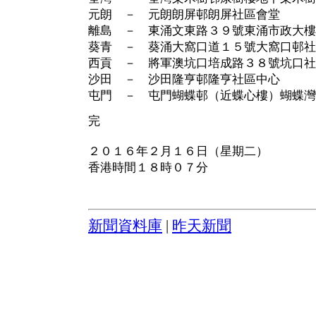
元朗 － 元朗朗屏邨朗屏社區會堂
離島 － 東涌文東路３９號東涌市政大樓
葵青 － 葵涌大窩口道１５號大窩口邨社
西貢 － 將軍澳坑口培成路３８號坑口社
沙田 － 沙田隆亨邨隆亨社區中心
屯門 － 屯門蝴蝶邨（近蝶心樓）蝴蝶灣
完
２０１６年２月１６日（星期二）
香港時間１８時０７分
新聞資料庫
|
昨天新聞