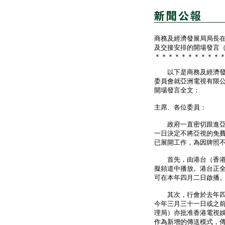
商務及經濟發展局局長
及交接安排的開場發言
＊＊＊＊＊＊＊＊＊＊
以下是商務及經濟發展
委員會就亞洲電視有限
開場發言全文：
主席、各位委員：
政府一直密切跟進亞視
一日決定不將亞視的免
已展開工作，為因牌照
首先，由港台（香港電
擬頻道中播放。港台正
可在本年四月二日啟播
其次，行會於去年四月
今年三月三十一日或之
理局）亦批准香港電視
作為新增的傳送模式，