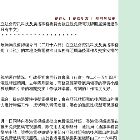
在立法會資訊科技及廣播事務委員會就亞視免費電視牌照屆滿後運作
（只有中文）
＊＊＊＊＊＊＊＊＊＊＊＊＊＊＊＊＊＊＊＊
局局長蘇錦樑今日（二月十六日）在立法會資訊科技及廣播事務
公司（亞視）的本地免費電視節目服務牌照屆滿後運作及交接安排的
的運作情況。行政長官會同行政會議（行會）在二○一五年四月
費電視牌照續期。去年四月開始，商務及經濟發展局領導的專責小組
不獲續期而引發的相關交接工作做好準備。有關的工作進度良好。
台）提供過渡性模擬電視服務，會在亞視牌照完結後所騰出的模
全力進行籌備工作，按現時的籌備進度，港台的過渡性模擬電視服務
。
一日同時向香港電視娛樂批出免費電視牌照，香港電視娛樂須在
前推出免費數碼電視服務。除使用固定網絡外，通訊局（通訊事務管
娛樂的申請，讓香港電視娛樂使用部分亞視牌照完結後所騰出的頻譜
傳送免費數碼電視服務。由於香港電視娛樂與無綫將由二○一六年四