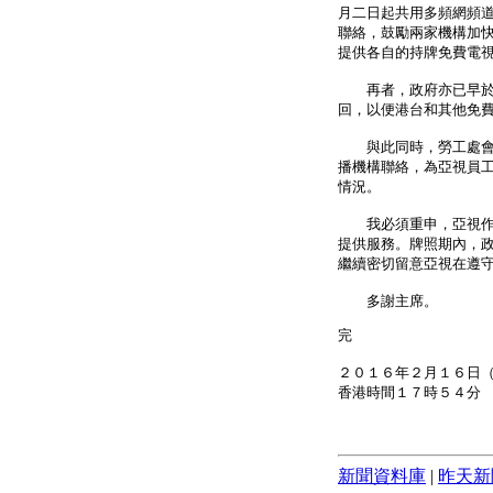
月二日起共用多頻網頻
聯絡，鼓勵兩家機構加
提供各自的持牌免費電
再者，政府亦已早於去
回，以便港台和其他免
與此同時，勞工處會繼
播機構聯絡，為亞視員
情況。
我必須重申，亞視作為
提供服務。牌照期內，
繼續密切留意亞視在遵
多謝主席。
完
２０１６年２月１６日
香港時間１７時５４分
新聞資料庫
|
昨天新