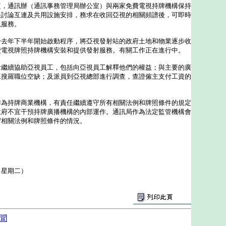
道，通訊辦（通訊事務管理局辦公室）與兩家免費電視持牌機構保持
快討論互連及共用設施安排，務求在收回亞視的相關頻譜後，可即時
視服務。
年下半年開始啟動程序，將亞視發射站的政府土地和物業逐步收
費電視牌照持牌機構安裝和提供發射服務。有關工作正在進行中。
續協助亞視員工，包括向亞視員工解釋他們的權益；與主要的廣
工搜羅職位空缺；及派員到亞視總部進行調查，查證僱主支付工資的
持牌商業機構，有責任繼續遵守所有相關法例和牌照條件的規定
政府不宜干預持牌廣播機構的內部運作。通訊局作為法定監管機構會
守相關法例和牌照條件的情況。
（星期二）
聞