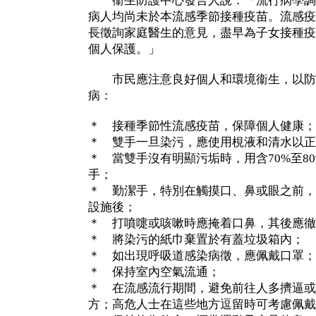
衞生防護中心發言人說：「流行病學調
病人均尚未於本流感季節接種疫苗。流感疫
長徵詢家庭醫生的意見，盡早為子女接種疫
個人保護。」
市民應注意良好個人和環境衞生，以防
病：
＊ 接種季節性流感疫苗，保障個人健康；
＊ 雙手一旦染污，應使用梘液和清水以正
＊ 當雙手沒有明顯污垢時，用含70%至8
手；
＊ 勤潔手，特別在觸摸口、鼻或眼之前，
設施後；
＊ 打噴嚏或咳嗽時應掩着口鼻，其後應徹
＊ 將染污的紙巾棄置於有蓋垃圾箱內；
＊ 如出現呼吸道感染病徵，應佩戴口罩；
＊ 保持室內空氣流通；
＊ 在流感流行期間，避免前往人多擠逼或
方；高危人士在這些地方逗留時可考慮佩戴