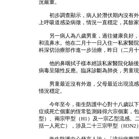
況嚴重。
初步調查顯示，病人於潛伏期內沒有外
上呼吸道感染病徵，情況一直穩定，其餘家
另一病人為八歲男童，過往健康良好，
和流鼻水。他在二月十一日入住一私家醫院
科深切治療部作進一步治療，昨日（二月十
他的鼻咽拭子樣本經該私家醫院化驗後，
病毒呈陽性反應。臨床診斷為肺炎，男童現
男童最近沒有外遊，父母最近出現流感
情況穩定。
今年至今，衞生防護中心對十八歲以下
症或死亡個案的恆常監測錄得六宗個案，包
型）、兩宗甲型（H1）及一宗乙型流感。
括一人死亡），涉及二十三宗甲型（H3N2