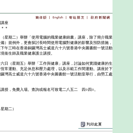
開講座
＊＊＊
星期二）舉辦「使用電腦的職業健康錦囊」講座，除了簡介職業
設備）規例外，更會探討長時間使用電腦對健康的影響及預防措施，
座下午三時在香港銅鑼灣高士威道六十六號香港中央圖書館一號活動
環境衞生師及職業健康護士講授。
日（星期五）舉辦「工作與健康」講座，討論如何實踐健康的生
、恆常運動、充足休息和壓力處理，以及示範工作間運動。講座於下
銅鑼灣高士威道六十六號香港中央圖書館一號活動室舉行，由勞工處
授，免費入場。查詢或報名可致電二八五二 四○四○。
（星期二）