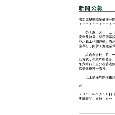
勞工處舉辦職業健康公
＊＊＊＊＊＊＊＊＊＊
勞工處二月二十三日（
安全及健康（顯示屏幕
並示範工作間運動。講
室舉行，由勞工處職業
該處亦會於二月二十六
活方式，包括均衡飲食
午六時四十五分在香港
職業健康護士講授。
以上講座均以廣東話講
完
２０１６年２月１６日
香港時間１６時１０分