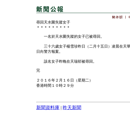
尋回天水圍失蹤女子
＊＊＊＊＊＊＊＊＊
一名於天水圍失蹤的女子已被尋回。
三十六歲女子楊雪珍昨日（二月十五日）凌晨在天華
日向警方報案。
該名女子昨晚在天瑞邨被尋回。
完
２０１６年２月１６日（星期二）
香港時間１０時２９分
新聞資料庫
|
昨天新聞