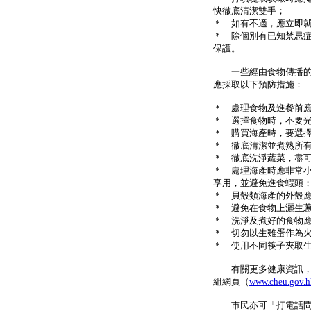
快徹底清潔雙手；
＊ 如有不適，應立即
＊ 除個別有已知禁忌
保護。
一些經由食物傳播的疾
應採取以下預防措施：
＊ 處理食物及進餐前
＊ 選擇食物時，不要
＊ 購買海產時，要選
＊ 徹底清潔並煮熟所
＊ 徹底洗淨蔬菜，盡
＊ 處理海產時應非常
享用，並避免進食蝦頭
＊ 貝殼類海產的外殼
＊ 避免在食物上灑生
＊ 洗淨及煮好的食物
＊ 切勿以生雞蛋作為
＊ 使用不同筷子夾取
有關更多健康資訊，可致
組網頁（
www.cheu.gov.h
市民亦可「打電話問天氣