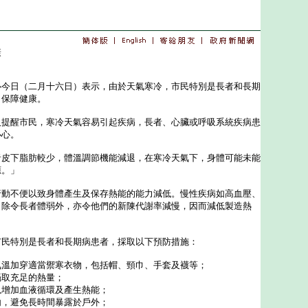
康
＊
日（二月十六日）表示，由於天氣寒冷，市民特別是長者和長期
，保障健康。
醒市民，寒冷天氣容易引起疾病，長者、心臟或呼吸系統疾病患
小心。
下脂肪較少，體溫調節機能減退，在寒冷天氣下，身體可能未能
應。」
不便以致身體產生及保存熱能的能力減低。慢性疾病如高血壓、
，除令長者體弱外，亦令他們的新陳代謝率減慢，因而減低製造熱
特別是長者和長期病患者，採取以下預防措施：
氣溫加穿適當禦寒衣物，包括帽、頸巾、手套及襪等；
攝取充足的熱量；
以增加血液循環及產生熱能；
內，避免長時間暴露於戶外；