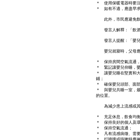
＊ 使用保暖電器時要
＊ 如有不適，應盡早
此外，市民應避免飲
發言人解釋：「飲酒不
發言人提醒：「嬰兒衣
嬰兒就寢時，父母應
＊ 保持房間空氣流通
＊ 緊記讓嬰兒仰睡，
＊ 讓嬰兒睡在堅實和
鋪；
＊ 確保嬰兒頭部、面
＊ 與嬰兒共睡一室，
的位置。
為減少患上流感或其他
＊ 充足休息，飲食均
＊ 保持良好的個人及
＊ 保持空氣流通；
＊ 凡有流感病徵、需
＊ 打噴嚏或咳嗽時應