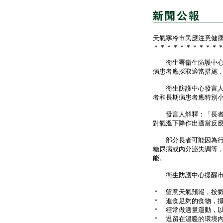
天氣寒冷市民應注意健
＊＊＊＊＊＊＊＊＊＊
衞生署衞生防護中心今
病患者應採取適當措施
衞生防護中心發言人提
者和長期病患者應特別
發言人解釋：「長者皮
對氣溫下降作出適當反
部分長者可能因為行動
糖尿病或內分泌失調等
能。
衞生防護中心提醒市民
＊ 留意天氣預報，按
＊ 進食足夠的食物，
＊ 經常做適量運動，
＊ 逗留在溫暖的環境