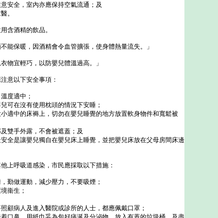
注意安全，室內亦應保持空氣流通；及
求醫。
用含酒精的飲品。
能保暖，因酒精會令血管擴張，使身體熱量流失。」
物宜輕巧，以防嬰兒體溫過高。」
注意以下安全事項：
，溫度適中；
嬰兒可在沒有使用枕頭的情況下安睡；
大小適中的床褥上，切勿在嬰兒睡覺的地方放置軟身物件和寬鬆被
部及雙手外露，不會被遮蓋；及
最安全是讓嬰兒獨自在嬰兒床上睡覺，並把嬰兒床放在父母房間床邊
上呼吸道感染，市民應採取以下措施：
衡，勤做運動，減少壓力，不要吸煙；
環境衞生；
要照顧病人及進入醫院或診所的人士，都應佩戴口罩；
掩着口鼻，用紙巾妥為包好痰涎及分泌物，放入有蓋的垃圾桶，及盡