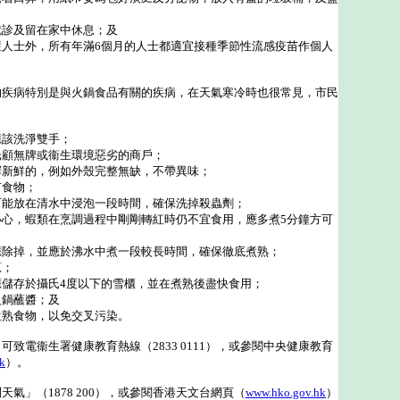
就診及留在家中休息；及
症人士外，所有年滿6個月的人士都適宜接種季節性流感疫苗作個人
病特別是與火鍋食品有關的疾病，在天氣寒冷時也很常見，市民
應該洗淨雙手；
光顧無牌或衞生環境惡劣的商戶；
擇新鮮的，例如外殼完整無缺，不帶異味；
有食物；
可能放在清水中浸泡一段時間，確保洗掉殺蟲劑；
小心，蝦類在烹調過程中剛剛轉紅時仍不宜食用，應多煮5分鐘方可
；
應除掉，並應於沸水中煮一段較長時間，確保徹底煮熟；
蔥；
應儲存於攝氏4度以下的雪櫃，並在煮熟後盡快食用；
火鍋蘸醬；及
生熟食物，以免交叉污染。
電衞生署健康教育熱線（2833 0111），或參閱中央健康教育
k
）。
」（1878 200），或參閱香港天文台網頁（
www.hko.gov.hk
）