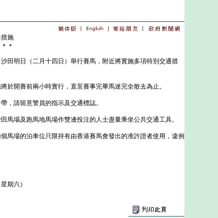
通措施
＊＊＊
田明日（二月十四日）舉行賽馬，附近將實施多項特別交通措
於開賽前兩小時實行，直至賽事完畢馬迷完全散去為止。
，請留意警員的指示及交通標誌。
馬場及跑馬地馬場作雙邊投注的人士盡量乘坐公共交通工具。
馬場的泊車位只限持有由香港賽馬會發出的准許證者使用，違例
（星期六）