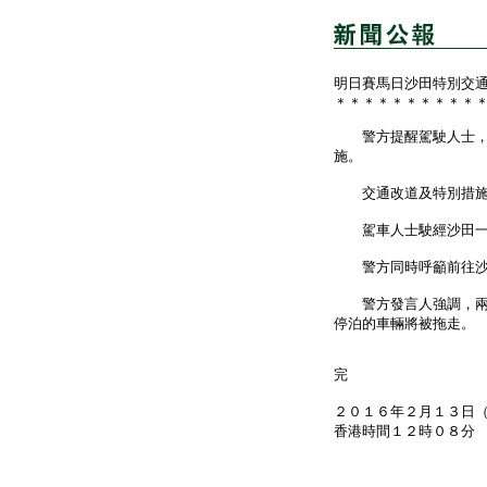
明日賽馬日沙田特別交
＊＊＊＊＊＊＊＊＊＊
警方提醒駕駛人士，沙
施。
交通改道及特別措施將
駕車人士駛經沙田一帶
警方同時呼籲前往沙田
警方發言人強調，兩個
停泊的車輛將被拖走。
完
２０１６年２月１３日
香港時間１２時０８分