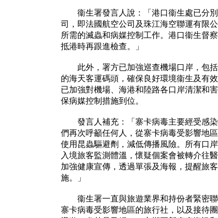
衞生署發言人說：「港口衞生處已分別
司，即法國航空公司及珠江海空聯運有限公
所需的滅蟲和病媒控制工作。港口衞生督察
抵港時再跟進檢查。」
此外，署方已加強巡查機場口岸，包括
的海天客運碼頭，確保良好環境衞生及有效
已加強對機場、海港和陸路各口岸清潔和害
保病媒控制措施到位。
發言人補充：「寨卡病毒主要經受感染
們再次呼籲任何人，從寨卡病毒受影響地區
使用昆蟲驅避劑，減低傳播風險。所有口岸
入境旅客監測體溫，懷疑個案會被轉介往醫
加強健康宣傳，透過單張及海報，提醒旅客
施。」
衞生署一直與旅遊業界和持份者緊密聯
寨卡病毒受影響地區的旅行社，以及接待團