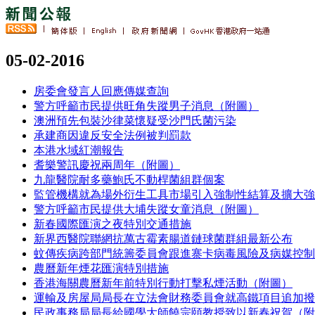
05-02-2016
房委會發言人回應傳媒查詢
警方呼籲市民提供旺角失蹤男子消息（附圖）
澳洲預先包裝沙律菜懷疑受沙門氏菌污染
承建商因違反安全法例被判罰款
本港水域紅潮報告
耆樂警訊慶祝兩周年（附圖）
九龍醫院耐多藥鮑氏不動桿菌組群個案
監管機構就為場外衍生工具市場引入強制性結算及擴大強
警方呼籲市民提供大埔失蹤女童消息（附圖）
新春國際匯演之夜特別交通措施
新界西醫院聯網抗萬古霉素腸道鏈球菌群組最新公布
蚊傳疾病跨部門統籌委員會跟進寨卡病毒風險及病媒控制
農曆新年煙花匯演特別措施
香港海關農曆新年前特別行動打擊私煙活動（附圖）
運輸及房屋局局長在立法會財務委員會就高鐵項目追加撥
民政事務局局長給國學大師饒宗頤教授致以新春祝賀（附