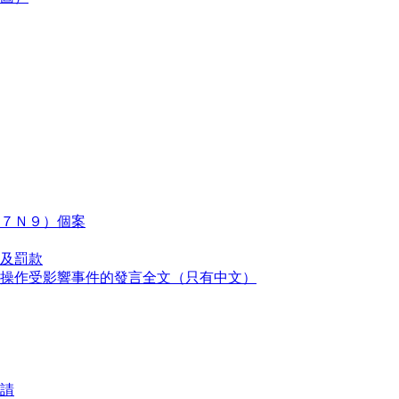
７Ｎ９）個案
及罰款
操作受影響事件的發言全文（只有中文）
請