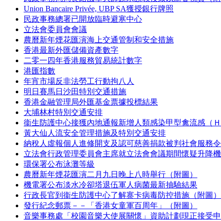
Union Bancaire Privée, UBP SA獲授銀行牌照
民政事務總署已開放臨時避寒中心
立法會委員會會議
農曆新年煙花匯演海上交通管制和安全措施
香港最新外匯儲備資產數字
二零一四年香港服務貿易統計數字
港匯指數
年宵市場反非法勞工行動拘八人
明日賽馬日沙田特別交通措施
香港金融管理局外匯基金票據投標結果
大埔林村特別交通安排
衞生防護中心接獲內地通報新增人類感染甲型禽流感（Ｈ
黃大仙人流安全管理措施及特別交通安排
納稅人虛報個人進修開支及認可慈善捐款被判社會服務令
立法會行政管理委員會主席就立法會會議期間懷疑升降機
環保署公布泳灘等級
農曆新年煙花匯演二月九日晚上八時舉行（附圖）
機電署公布淡水冷卻塔退伍軍人病菌最新抽驗結果
行政長官到衞生防護中心了解寨卡病毒防控措施（附圖）
發行紀念郵票－－「香港女童軍百周年」（附圖）
音樂事務處「校園音樂大使展關懷」資助計劃現正接受申