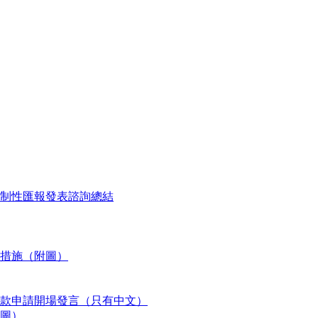
制性匯報發表諮詢總結
措施（附圖）
款申請開場發言（只有中文）
圖）