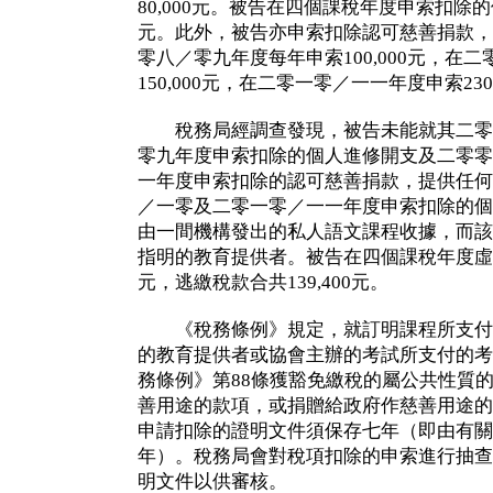
80,000元。被告在四個課稅年度申索扣除的個
元。此外，被告亦申索扣除認可慈善捐款，
零八／零九年度每年申索100,000元，在
150,000元，在二零一零／一一年度申索230,
稅務局經調查發現，被告未能就其二零
零九年度申索扣除的個人進修開支及二零零
一年度申索扣除的認可慈善捐款，提供任何
／一零及二零一零／一一年度申索扣除的個
由一間機構發出的私人語文課程收據，而該
指明的教育提供者。被告在四個課稅年度虛報的
元，逃繳稅款合共139,400元。
《稅務條例》規定，就訂明課程所支付
的教育提供者或協會主辦的考試所支付的考
務條例》第88條獲豁免繳稅的屬公共性質
善用途的款項，或捐贈給政府作慈善用途的
申請扣除的證明文件須保存七年（即由有關
年）。稅務局會對稅項扣除的申索進行抽查
明文件以供審核。