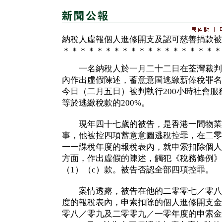
納稅人虛報個人進修開支及認可慈善捐款被
＊＊＊＊＊＊＊＊＊＊＊＊＊＊＊＊＊＊＊
一名納稅人於一月二十二日在荃灣裁判
內作出虛假陳述，蓄意意圖逃繳薪俸稅罪名
今日（二月五日）被判執行200小時社會服務令
等於逃繳稅款的200%。
現年四十七歲的被告，是香港一間物業
事，他被控四項蓄意意圖逃稅控罪，在二零
一一課稅年度的報稅表內，就申索扣除個人
方面，作出虛假的陳述，觸犯《稅務條例》（
（1）（c）款。被告否認全部四項控罪。
案情透露，被告在他的二零零七／零八
度的報稅表內，申索扣除的個人進修開支金額
零八／零九及二零零九／一零年度的申索金額分