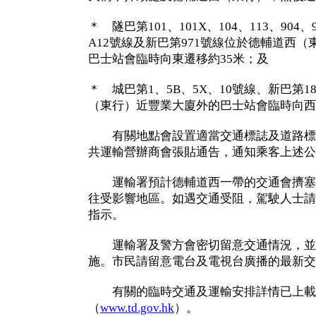
＊ 隧巴第101、101X、104、113、904
A12號線及新巴第971號線位於德輔道西
巴士站會臨時向東遷移約35米；及
＊ 城巴第1、5B、5X、10號線、新巴第1
（東行）近豐業大廈外的巴士站會臨時向西
有關地點會設置適當交通標誌及道路標
共運輸營辦商會張貼通告，通知乘客上述公
運輸署預計德輔道西一帶的交通會擠塞
往受影響地區。如遇交通受阻，駕駛人士請
指示。
運輸署及警方會密切留意交通情況，並
施。市民請留意電台及電視台廣播的最新交
有關的臨時交通及運輸安排詳情已上載
（
www.td.gov.hk
）。