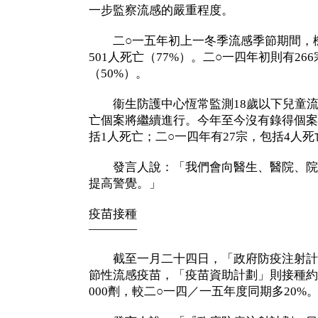
一步監察流感的嚴重程度。
二○一五年初上一冬季流感季節期間，機
501人死亡（77%）。二○一四年初則有266
（50%）。
衞生防護中心恆常監測18歲以下兒童流
亡個案將繼續進行。今年至今沒有錄得個案
括1人死亡；二○一四年有27宗，包括4人死
發言人說：「我們會向醫生、醫院、院
提高警覺。」
疫苗接種
————
截至一月二十四日，「政府防疫注射計劃」
節性流感疫苗，「疫苗資助計劃」則接種約175
000劑，較二○一四／一五年度同期多20%