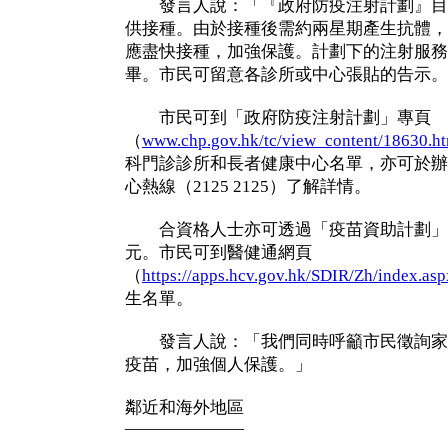
發言人說：「『政府防疫注射計劃』目前尚
供接種。由於接種後需約兩星期產生抗體，
應盡快接種，加強保護。計劃下的注射服務
畢。市民可留意各診所或中心張貼的告示。
市民可到「政府防疫注射計劃」專頁
（
www.chp.gov.hk/tc/view_content/18630.h
科門診診所和長者健康中心名單，亦可於辦
心熱線（2125 2125）了解詳情。
合資格人士亦可透過「疫苗資助計劃」接
元。市民可到醫健通網頁
（
https://apps.hcv.gov.hk/SDIR/Zh/index.asp
生名單。
發言人說：「我們同時呼籲市民徵詢家
疫苗，加強個人保護。」
鄰近和海外地區
———————