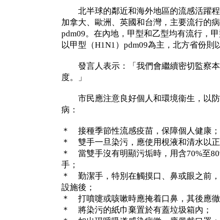
北半球的鄰近和海外地區的流感活躍程
加拿大、歐洲、英國和台灣，主要流行的病毒
pdm09。在內地，甲型和乙型均有流行，
以甲型（H1N1）pdm09為主，北方省份則
發言人表示：「我們會繼續密切監察本
度。」
市民應注意良好個人和環境衞生，以防
病：
＊ 接種季節性流感疫苗，保障個人健康；
＊ 雙手一旦染污，應使用梘液和清水以正
＊ 當雙手沒有明顯污垢時，用含70%至8
手；
＊ 勤潔手，特別在觸摸口、鼻或眼之前，
設施後；
＊ 打噴嚏或咳嗽時應掩着口鼻，其後應徹
＊ 將染污的紙巾棄置於有蓋垃圾箱內；