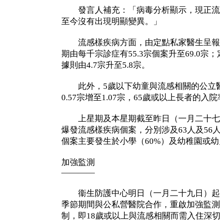
發言人補充：「病毒分析顯示，現正流
至今沒有出現明顯變異。」
流感樣疾病方面，由定點私家醫生呈報
期由每千宗診症有55.3宗個案升至69.0
據則由4.7宗升至5.8宗。
此外，5歲以下幼童與流感相關的公立醫
0.57宗增至1.07宗，65歲或以上長者的入院率
上星期及本星期截至昨日（一月二十七日
爆發流感樣疾病個案，分別涉及63人及56
個案主要發生於小學（60%）及幼稚園或幼
加強監測
————
衞生防護中心明日（一月二十九日）起
季節期間與公私營醫院合作，重啟加強監測
制，即18歲或以上與流感相關而需入住深