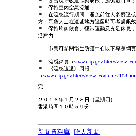
＊ 如出現呼吸道感染病徵，應佩戴口罩；
＊ 保持室內空氣流通；
＊ 在流感流行期間，避免前往人多擠逼或
方；高危人士在這些地方逗留時可考慮佩戴
＊ 保持均衡飲食、恆常運動及充足休息，
活壓力。
市民可參閱衞生防護中心以下專題網頁
＊ 流感網頁（
www.chp.gov.hk/tc/view_co
＊ 《流感速遞》周報
（
www.chp.gov.hk/tc/view_content/2108.htm
完
２０１６年１月２８日（星期四）
香港時間１０時５９分
新聞資料庫
|
昨天新聞