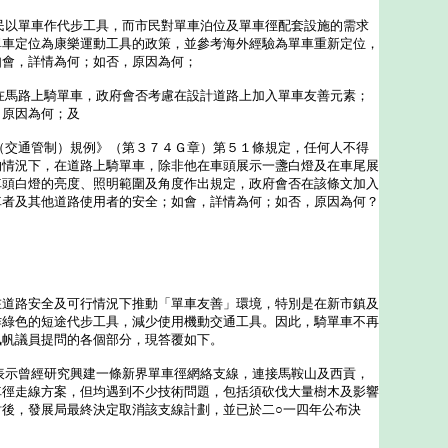
民以單車作代步工具，而市民對單車泊位及單車徑配套設施的需求
單車定位為康樂運動工具的政策，並參考海外經驗為單車重新定位，
如會，詳情為何；如否，原因為何；
在馬路上騎單車，政府會否考慮在設計道路上加入單車友善元素；
，原因為何；及
（交通管制）規例》（第３７４Ｇ章）第５１條規定，任何人不得
的情況下，在道路上騎單車，除非他在車頭展示一盞白燈及在車尾展
車頭白燈的亮度、照明範圍及角度作出規定，政府會否在該條文加入
車者及其他道路使用者的安全；如會，詳情為何；如否，原因為何？
路安全及可行情況下推動「單車友善」環境，特別是在新市鎮及
作綠色的短途代步工具，減少使用機動交通工具。因此，騎單車不再
珮帆議員提問的各個部分，現答覆如下。
表示曾經研究興建一條新界單車徑網絡支線，連接馬鞍山及西貢，
車徑走線方案，但均遇到不少技術問題，包括須砍伐大量樹木及影響
討後，發展局最終決定取消該支線計劃，並已於二○一四年公布決