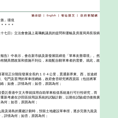
友善」環境
＊＊＊＊＊
七日）立法會會議上葛珮帆議員的提問和運輸及房屋局局長張炳
告》中表示，會在新市鎮及新發展區締造「單車友善環境」。然
的有關具體政策和措施不到位，未能配合騎單車者的需要。就此，政
展署現正分階段發展全長約１０４公里，貫通新界東、西，並途經
朗、屯門及荃灣的單車徑網絡，政府會否研究將西貢區（包括將軍
網絡；如會，詳情為何；如否，原因為何；
曾委託香港中文大學就採用自助單車租借系統進行可行性研究，而
否重新考慮在沙田區採用該系統的試驗計劃，以期在試驗成功後推廣
情為何；如否，原因為何；
九龍及港島的重建計劃時，預留土地建設單車徑，逐步完善九龍及
會，詳情為何；如否，原因為何；