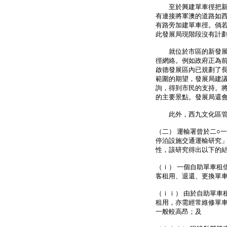
至於興建單車徑把新界
有連接將軍澳的道路如
有路旁加建單車徑。倘
此發展局現階段沒有計
就位於市區的新發展區
徑網絡。例如政府正為
啟德發展區內已規劃了
範圍的期望，發展局建
詢，得到市民的支持。
的主要景點。發展局還
此外，西九文化區管理
（二） 運輸署曾於二○
停泊設施交通運輸研究
性，該研究得出以下的
（ｉ） 一個自助單車租
客租用、退還、更換單
（ｉｉ） 由於自助單車
租用，亦需經常維修單
一般較高昂；及