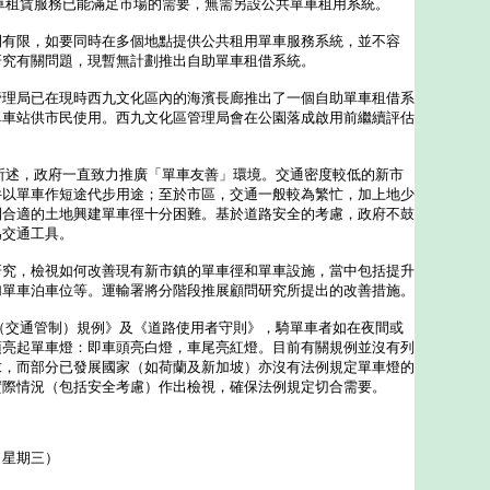
車租賃服務已能滿足市場的需要，無需另設公共單車租用系統。
限，如要同時在多個地點提供公共租用單車服務系統，並不容
研究有關問題，現暫無計劃推出自助單車租借系統。
局已在現時西九文化區內的海濱長廊推出了一個自助單車租借系
單車站供市民使用。西九文化區管理局會在公園落成啟用前繼續評估
所述，政府一直致力推廣「單車友善」環境。交通密度較低的新市
件以單車作短途代步用途；至於市區，交通一般較為繁忙，加上地少
到合適的土地興建單車徑十分困難。基於道路安全的考慮，政府不鼓
為交通工具。
，檢視如何改善現有新市鎮的單車徑和單車設施，當中包括提升
加單車泊車位等。運輸署將分階段推展顧問研究所提出的改善措施。
（交通管制）規例》及《道路使用者守則》，騎單車者如在夜間或
須亮起單車燈：即車頭亮白燈，車尾亮紅燈。目前有關規例並沒有列
求，而部分已發展國家（如荷蘭及新加坡）亦沒有法例規定單車燈的
實際情況（包括安全考慮）作出檢視，確保法例規定切合需要。
（星期三）