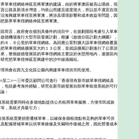
單車徑網絡伸延至將軍澳的建議，由於將軍澳區被高山環繞，現
西貢公路及新清水灣道，均依山而建且坡度很大，所以並不適宜在現
若沿海興建單車徑至將軍澳，將涉及環境影響和成本效益等問題，因
劃把新界單車徑網絡伸延至將軍澳。
而言，政府會在個別具條件的項目中，在規劃階段考慮引入單車
前啟德機場進行大型市區發展計劃，根據《啟德分區計劃大綱圖》，
長約６．６公里的單車徑網絡。為回應公眾對擴大該單車徑網絡覆蓋
議把單車徑網絡擴展至大約１３公里，並就該擴展計劃進行了公眾諮
將來，整個啟德發展區的單車徑網絡主要設於休憩用地內，連接區內
會研究把單車徑伸延至興建中的沙中線港鐵站。
局會在西九文化區公園內興建單車徑供市民使用。
一○至二○一三年委託顧問公司進行「香港現有新市鎮單車徑網絡及
」，包括參考海外經驗，研究在新市鎮發展自助單車租借系統的可行
結論：
借系統需要同時在多個地點提供公共租用單車服務，方便市民或旅
車等，系統才具吸引力；
租借系統需要頻密遷移單車，以確保各個租借點有足夠的單車可供
車及配備替補單車以供單車維修及失竊時作後補之用，因此營運成本