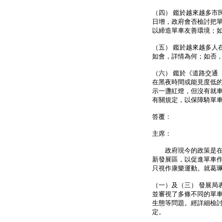
（四） 鑑於越來越多市
日增，政府會否檢討把
以締造單車友善環境；
（五） 鑑於越來越多人
如會，詳情為何；如否
（六） 鑑於《道路交通
在黑夜時間或能見度低
示一盞紅燈，但沒有就
有關規定，以保障騎單
答覆：
主席：
政府現今的政策是在道
新發展區，以促進單車
只視作康樂運動。就葛
（一）及（三） 發展局
並審視了多條不同的單
生態等問題。經詳細檢
定。