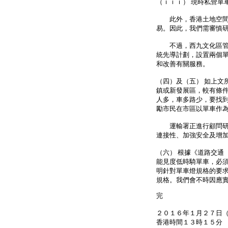
（ｉｉｉ） 現時私營單
此外，香港土地空間有
易。因此，我們需審慎
不過，西九文化區管理
統先導計劃，設置兩個
和改善有關服務。
（四）及（五） 如上文
鎮或新發展區，較有條
人多，車多路少，要找
勵市民在市區以單車作
運輸署正進行顧問研究
連接性、加強安全及增
（六） 根據《道路交通
能見度低時騎單車，必
明針對單車燈規格的要
規格。我們會不時因應
完
２０１６年１月２７日
香港時間１３時１５分