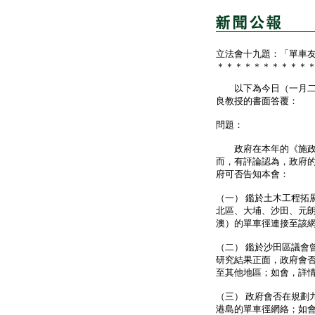
立法會十九題：「單車
＊＊＊＊＊＊＊＊＊＊
以下為今日（一月二十
良教授的書面答覆：
問題：
政府在本年的《施政報
而，有評論認為，政府
府可否告知本會：
（一） 鑑於土木工程拓
北區、大埔、沙田、元
澳）的單車徑連接至該
（二） 鑑於沙田區議會
研究結果正面，政府會
至其他地區；如會，詳
（三） 政府會否在規劃
港島的單車徑網絡；如