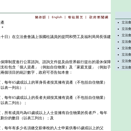
資產
立法
＊＊
立法
立法
日）在立法會會議上張國柱議員的提問和勞工及福利局局長張建
立法
立法
立法
立法
障制度進行公眾諮詢。諮詢文件提及由世界銀行提出的退休保障
四支柱包含「個人資產」（例如自住物業）及「家庭支援」（例如子
立法
該兩個項目的統計數字，政府可否告知本會：
，每年65歲或以上的單身長者按其擁有資產（不包括自住物業）
（以表一列出）；
，每年65歲或以上的長者夫婦按其擁有資產（不包括自住物業）
（以表二列出）；
，所有成員均為65歲或以上人士並擁有自住物業的長者戶，每年
值劃分的數目（以表三列出）；及
，每年有多少名須繳交薪俸稅的人士申索供養65歲或以上的父