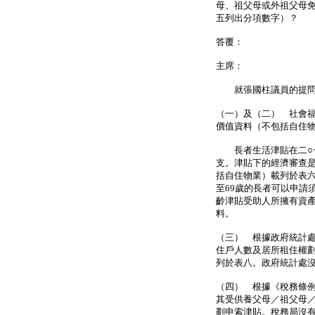
母、祖父母或外祖父母
五列出分項數字）？
答覆：
主席：
就張國柱議員的提問
（一）及（二） 社會
價值資料（不包括自住
長者生活津貼在二○一
支。津貼下的經濟審查
括自住物業）載列於表六
至69歲的長者可以申請
齡津貼受助人所擁有資
料。
（三） 根據政府統計處
住戶人數及居所租住權劃
列於表八。政府統計處
（四） 根據《稅務條
其受供養父母／祖父母／
劃申索津貼。稅務局沒有