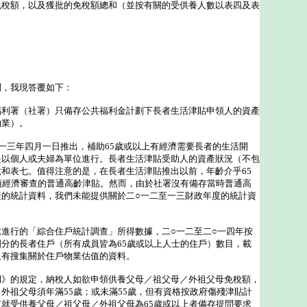
免稅額，以及獲批的免稅額總和（並按有關的受供養人數以表四及表
，我現答覆如下：
福利署（社署）只備存公共福利金計劃下長者生活津貼申領人的資產
物業）。
三年四月一日推出，補助65歲或以上有經濟需要長者的生活開
是以個人或夫婦為單位進行。長者生活津貼受助人的資產狀況（不包
和表七。值得注意的是，在長者生活津貼推出以前，年齡介乎65
須經濟審查的普通高齡津貼。然而，由於社署沒有備存當時普通高
產的統計資料，我們未能提供關於二○一二至一三財政年度的統計資
進行的「綜合住戶統計調查」所得數據，二○一二至二○一四年按
分的長者住戶（所有成員皆為65歲或以上人士的住戶）數目，載
沒有搜集關於住戶物業估值的資料。
例》的規定，納稅人如欲申領供養父母／祖父母／外祖父母免稅額，
外祖父母須年滿55歲；或未滿55歲，但有資格按政府傷殘津貼計
就受供養父母／祖父母／外祖父母為65歲或以上者備存提問要求