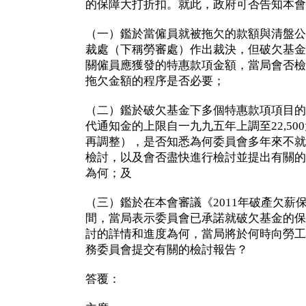
的保障大打折扣。就此，政府可否告知本會
（一）鑑於當僱員就被拖欠的款額與清盤公
裁處（下稱勞審處）作出裁決，但破欠基金
關僱員應獲發的特惠款項金額，當局會否檢
拖欠金額的程序是否必要；
（二）鑑於破欠基金下多個特惠款項項目的
代通知金的上限自一九九五年上調至22,50
再調整），是否知悉為何委員會多年來不就
檢討，以及會否盡快進行檢討並提出有關的
為何；及
（三）鑑於在本會審議《2011年破產欠薪
間，當局表示委員會已承諾就破欠基金的保
討的詳情和進度為何，當局將於何時向勞工
務委員會提交有關的檢討報告？
答覆：