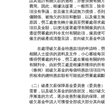
誤其追討有關欠款的過程，亦會浪費有關方
費用。因此，根據法援署，一般而言，除非
項沒有爭議，並且僱主承認無力償債，否則
傭關係、被拖欠的項目和數額，以及僱主無
原因，勞工處會先轉介僱員至勞審處尋求裁
項目及金額，以便法援署處理有關僱員的法
遵從勞審處的判令支付有關款項，僱員便可
僱主的破產或清盤呈請，並向破欠基金申請
在處理破欠基金特惠款項的申請時，勞
相關人士提供的資料及文件，小心審核每宗
獲得勞審處的判令，勞工處在審核有關的特
有關判令。由於勞工處是根據所獲得的所有
《條例》就破欠基金的每個特惠款項項目均
所核准的總特惠款額有可能低於勞審處裁斷
（二）破產欠薪保障基金委員會（委員會）
需要，以及破欠基金的財政狀況，檢討破欠
序漸進的方式，逐步改善對僱員的保障。經
破欠基金申請人可獲發全部或大部分其向破