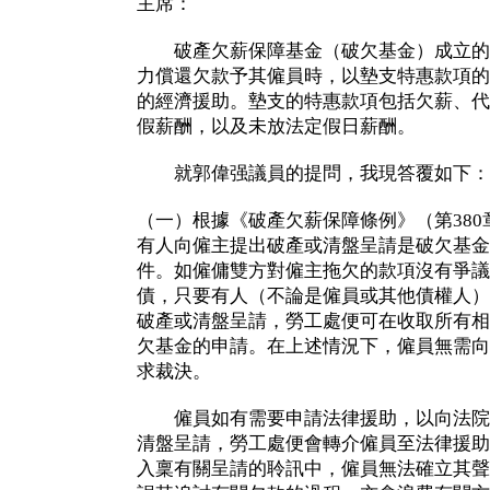
主席：
破產欠薪保障基金（破欠基金）成立的
力償還欠款予其僱員時，以墊支特惠款項的
的經濟援助。墊支的特惠款項包括欠薪、代
假薪酬，以及未放法定假日薪酬。
就郭偉强議員的提問，我現答覆如下：
（一）根據《破產欠薪保障條例》（第38
有人向僱主提出破產或清盤呈請是破欠基金
件。如僱傭雙方對僱主拖欠的款項沒有爭議
債，只要有人（不論是僱員或其他債權人）
破產或清盤呈請，勞工處便可在收取所有相
欠基金的申請。在上述情況下，僱員無需向
求裁決。
僱員如有需要申請法律援助，以向法院
清盤呈請，勞工處便會轉介僱員至法律援助
入稟有關呈請的聆訊中，僱員無法確立其聲