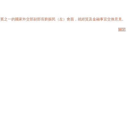
嘉賓之一的國家外交部副部長劉振民（左）會面，就經貿及金融事宜交換意見。
關閉