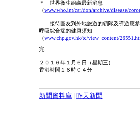
＊ 世界衞生組織最新消息
（
www.who.int/csr/don/archive/disease/coro
接待團友到外地旅遊的領隊及導遊應參
呼吸綜合症的健康須知
（
www.chp.gov.hk/tc/view_content/26551.h
完
２０１６年１月６日（星期三）
香港時間１８時０４分
新聞資料庫
|
昨天新聞