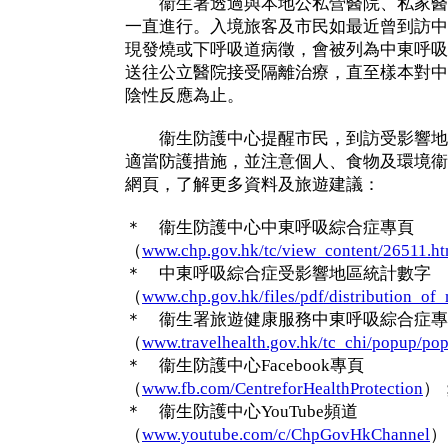
衞生署透過與本地公私營醫院、私家醫
一直進行。入境旅客及市民如最近曾到訪中
現發燒或下呼吸道病徵，會被列為中東呼吸
送往公立醫院接受隔離治療，直至樣本對中
陰性反應為止。
衞生防護中心提醒市民，到訪受影響地
適當防護措施，並注意個人、食物及環境衞
網頁，了解更多資料及旅遊建議：
＊ 衞生防護中心中東呼吸綜合症專頁
（
www.chp.gov.hk/tc/view_content/26511.ht
＊ 中東呼吸綜合症受影響地區統計數字
（
www.chp.gov.hk/files/pdf/distribution_of
＊ 衞生署旅遊健康服務中東呼吸綜合症專
（
www.travelhealth.gov.hk/tc_chi/popup/po
＊ 衞生防護中心Facebook專頁
（
www.fb.com/CentreforHealthProtection
）
＊ 衞生防護中心YouTube頻道
（
www.youtube.com/c/ChpGovHkChannel
）