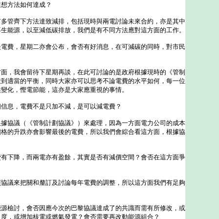
在想方法如何達成？
有多管齊下方法達致減排，包括現時與兩電討論未來合約，亦是其中
再生能源，以至減低碳排放，我們是有不同方法應對這方面的工作。
談電費，星期二亦會公布，會否有好消息，在可減碳的同時，對市民
？
方面，我會留待下星期再談，在此可討論的是政府根據現時的《管制
做到適當的平衡，同時大家亦可以思考不論電費的水平如何，每一位
候變化，慳電節能，這亦是大家應重視的事情。
個信息，電費不是只加不減，是可以減電費？
根據協議（《管制計劃協議》）來處理，因為一方面電力公司的成本
價格的升跌亦會影響最後的電費，所以我們會綜合看這方面，根據協
。
費有下降，而兩電亦有盈餘，其實是否有減價空間？會否在這方面爭
照協議來把關和釐訂及討論每年電費的調整，所以這方面我們有足夠
。
能源檢討，會否因應今次的巴黎協議達成了的共識而需有所修改，或
力度，或增加核電或燃氣發電？會否需要再改動能源組合？