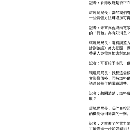
記者：香港政府是否正
環境局局長：當然我們
一些具體方法可增加可
記者：未來亦會與兩電
的「荷包」亦有好消息
環境局局長：電費調整
計劃協議》努力把關，
香港人亦需幫忙應對氣
記者：可否給予市民一
環境局局長：我想這需
會影響價格，同時燃料
議達致每年的電費調整
記者：想問清楚，燃料
取？
環境局局長：我們會按
的機制做到適當的平衡
記者：之前做了的電力
可能需進一步加強減排