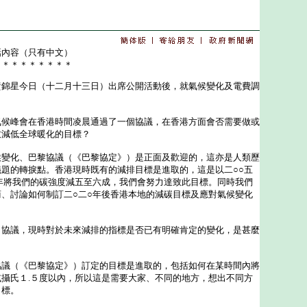
話內容（只有中文）
＊＊＊＊＊＊＊＊＊
星今日（十二月十三日）出席公開活動後，就氣候變化及電費調
氣候峰會在香港時間凌晨通過了一個協議，在香港方面會否需要做或
致減低全球暖化的目標？
候變化、巴黎協議（《巴黎協定》）是正面及歡迎的，這亦是人類歷
題的轉捩點。香港現時既有的減排目標是進取的，這是以二○○五
年將我們的碳強度減五至六成，我們會努力達致此目標。同時我們
、討論如何制訂二○二○年後香港本地的減碳目標及應對氣候變化
了協議，現時對於未來減排的指標是否已有明確肯定的變化，是甚麼
協議（《巴黎協定》）訂定的目標是進取的，包括如何在某時間內將
攝氏１.５度以內，所以這是需要大家、不同的地方，想出不同方
目標。