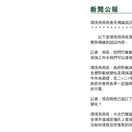
環境局局長會見傳媒談
＊＊＊＊＊＊＊＊＊＊
以下是環境局局長黃錦
整與傳媒的談話內容：
記者：局長，想問巴黎
加強工作令我們可以達
環境局局長：政府對氣
史應對氣候變化及環保議
年作為基礎，至二○二○
政府亦會與各界一起協商
的方案。
記者：現在既然已簽訂
變化？
環境局局長：今次巴黎
全球升溫減至攝氏２度或
法如何達致這些進取的