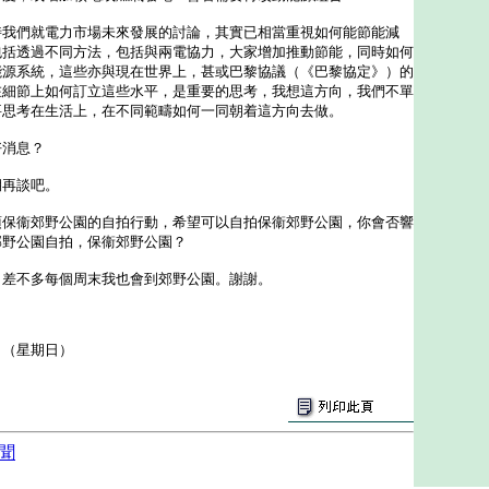
時我們就電力市場未來發展的討論，其實已相當重視如何能節能減
包括透過不同方法，包括與兩電協力，大家增加推動節能，同時如何
能源系統，這些亦與現在世界上，甚或巴黎協議（《巴黎協定》）的
在細節上如何訂立這些水平，是重要的思考，我想這方向，我們不單
要思考在生活上，在不同範疇如何一同朝着這方向去做。
好消息？
期再談吧。
項保衞郊野公園的自拍行動，希望可以自拍保衞郊野公園，你會否響
郊野公園自拍，保衞郊野公園？
，差不多每個周末我也會到郊野公園。謝謝。
日（星期日）
聞