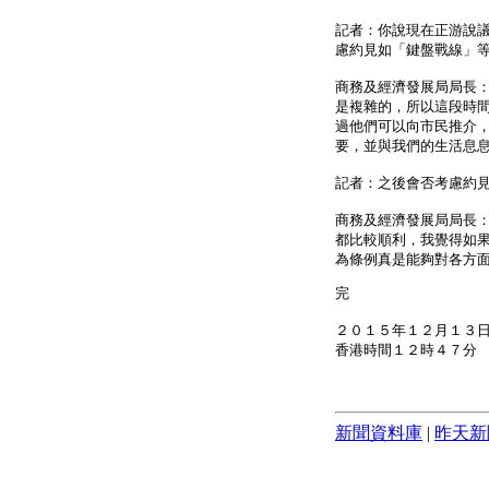
記者：你說現在正游說
慮約見如「鍵盤戰線」
商務及經濟發展局局長
是複雜的，所以這段時
過他們可以向市民推介
要，並與我們的生活息
記者：之後會否考慮約
商務及經濟發展局局長
都比較順利，我覺得如
為條例真是能夠對各方
完
２０１５年１２月１３
香港時間１２時４７分
新聞資料庫
|
昨天新