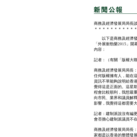
商務及經濟發展局局長
＊＊＊＊＊＊＊＊＊＊
以下是商務及經濟發展
「外展衝勁樂2015」
內容：
記者：（有關「版權大
商務及經濟發展局局長
任何版權擁有人，能在
資訊不單能夠說明給香
覺得這是正面的。這星
程會比較順利，我想最
向市民、業界和議員解
影響，我覺得這都需要
記者：建制派說沒有編
會否擔心建制派議員不
商務及經濟發展局局長
家都是以香港的整體發