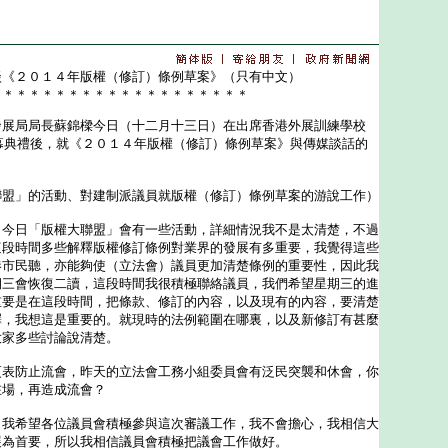
談《２０１４年版權（修訂）條例草案》（只有中文）
＊＊＊＊＊＊＊＊＊＊＊＊＊＊＊＊＊＊＊＊
局局長蘇錦樑今日（十二月十三日）在出席香港外展訓練學校
開幕典禮後，就《２０１４年版權（修訂）條例草案》與傳媒談話的
聯盟」的活動、對建制派議員就版權（修訂）條例草案的游說工作）
：今日「版權大聯盟」會有一些活動，詳細情況我不是太清楚，不過
這段時間多些解釋版權修訂條例對業界的發展有多重要，我覺得這些
港市民聽，亦能夠使（立法會）議員更加清楚條例的重要性，因此我
期三會恢復二讀，這段時間我很積極聯絡議員，我們希望星期三的進
重要是在這段時間，把條款、修訂的內容，以及現有的內容，要清楚
釋，我想這是重要的。就現時的法例範圍在哪裏，以及新修訂有甚麼
大家多些討論說清楚。
更表防止流會，昨天的立法會工務小組委員會有泛民突襲和休會，你
在場，再造成流會？
：我希望各位議員會積極參與這次審議工作，我不會擔心，我相信大
展為首要，所以我相信議員會積極把議會工作做好。