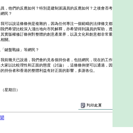
議員，他們的反應如何？特別是建制派議員的反應如何？之後會否考
等網民？
：我可以說這條條例是複雜的，因為任何專注一個範疇的法律條文都
間我們希望比較深入淺出地向市民解釋，亦希望得到議員的幫助，透
，其實版權修訂條例對整體的創意產業界，以及文化和創意都非常重
息相關。
見「鍵盤戰線」等網民？
：我前幾天已說過，我們會約見各個持份者，包括網民，現在的工作
果大家以比較理性和正面的態度（討論），這條條例便可以通過，因
面的持份者和香港的整體利益有好正面的影響，多謝各位。
日（星期日）
聞