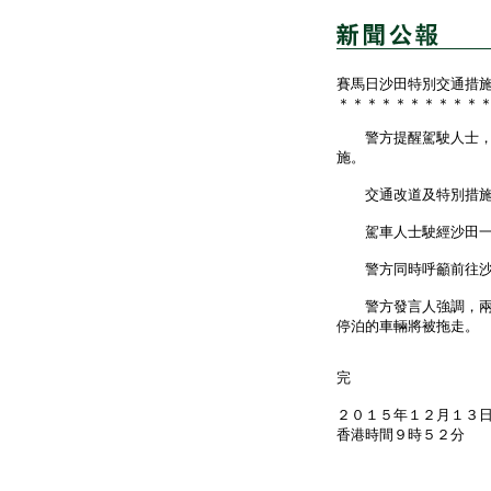
賽馬日沙田特別交通措
＊＊＊＊＊＊＊＊＊＊
警方提醒駕駛人士，沙
施。
交通改道及特別措施將
駕車人士駛經沙田一帶
警方同時呼籲前往沙田
警方發言人強調，兩個
停泊的車輛將被拖走。
完
２０１５年１２月１３
香港時間９時５２分