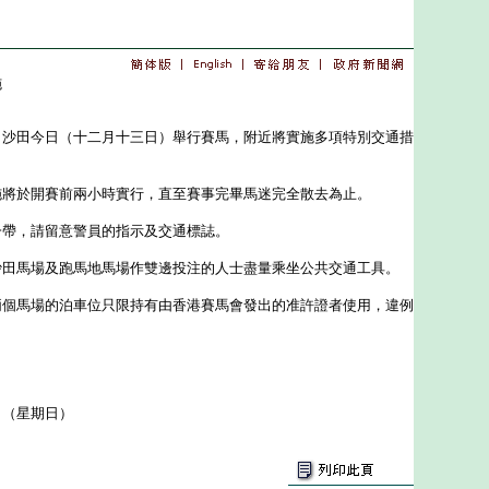
施
＊
田今日（十二月十三日）舉行賽馬，附近將實施多項特別交通措
於開賽前兩小時實行，直至賽事完畢馬迷完全散去為止。
，請留意警員的指示及交通標誌。
馬場及跑馬地馬場作雙邊投注的人士盡量乘坐公共交通工具。
馬場的泊車位只限持有由香港賽馬會發出的准許證者使用，違例
日（星期日）