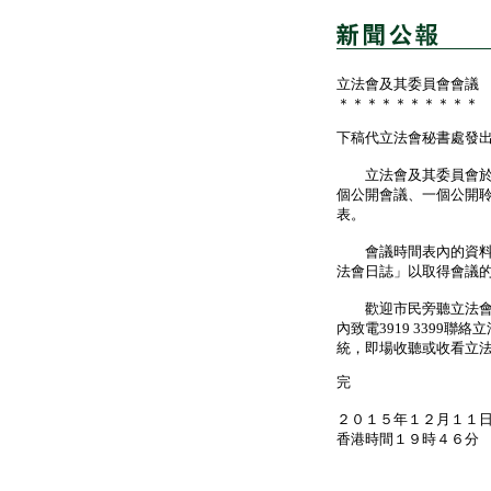
立法會及其委員會會議
＊＊＊＊＊＊＊＊＊＊
下稿代立法會秘書處發
立法會及其委員會於十
個公開會議、一個公開
表。
會議時間表內的資料可
法會日誌」以取得會議
歡迎市民旁聽立法會及
內致電3919 3399
統，即場收聽或收看立
完
２０１５年１２月１１
香港時間１９時４６分