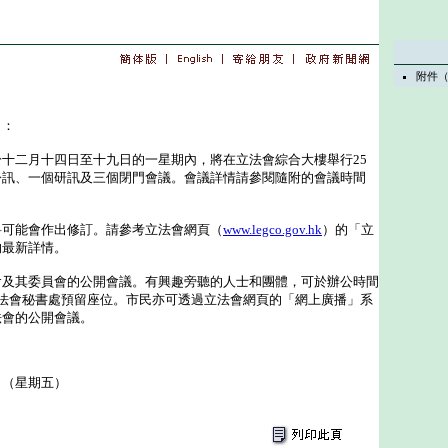
附件
出：
二月十四日至十九日的一星期內，將在立法會綜合大樓舉行25
聆訊、一個研訊及三個閉門會議。會議詳情請參閱隨附的會議時間
能會作出修訂。請參考立法會網頁（
www.legco.gov.hk
）的「立
的最新詳情。
其委員會的公開會議。有興趣旁聽的人士和團體，可於辦公時間
聯絡立法會秘書處預留座位。市民亦可透過立法會網頁的「網上廣播」系
法會的公開會議。
日（星期五）