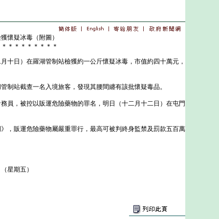
檢獲懷疑冰毒（附圖）
＊＊＊＊＊＊＊＊＊＊
十日）在羅湖管制站檢獲約一公斤懷疑冰毒，市值約四十萬元，
。
制站截查一名入境旅客，發現其腰間纏有該批懷疑毒品。
員，被控以販運危險藥物的罪名，明日（十二月十二日）在屯門
，販運危險藥物屬嚴重罪行，最高可被判終身監禁及罰款五百萬
日（星期五）