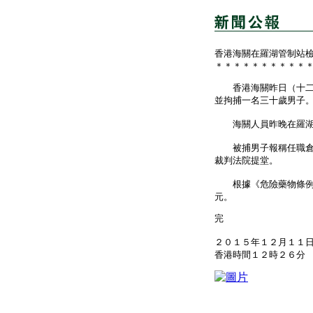
香港海關在羅湖管制站
＊＊＊＊＊＊＊＊＊＊
香港海關昨日（十二月
並拘捕一名三十歲男子
海關人員昨晚在羅湖管
被捕男子報稱任職倉務
裁判法院提堂。
根據《危險藥物條例》
元。
完
２０１５年１２月１１
香港時間１２時２６分