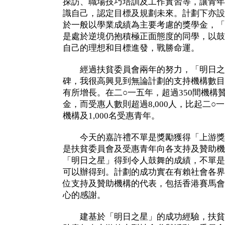
探訪、職場技巧培訓及工作實習等，讓青年
識自己，認定目標及規劃未來。計劃下亦設
於一般以學業成績為主要考慮的獎學金，「
是處於逆境仍抱積極正面態度的同學，以鼓
自己的理想和目標進發，戰勝命運。
經過扶貧委員會兩年的努力，「明日之
碑，我很高興見到無論計劃的支持機構數目
有所增長。在二○一五年，超過350間機構
金，而受惠人數則超過8,000人，比起二○
機構及1,000名受惠青年。
今天的嘉許禮不單是獎勵獲得「上游獎學金
是扶貧委員會及受惠青年向各支持及贊助機
「明日之星」得到令人鼓舞的成績，不單是
可以辦得到。計劃的成功實在有賴社會各界
位支持及贊助機構的代表，包括香港賽馬會
心的感謝。
建基於「明日之星」的成功經驗，扶貧