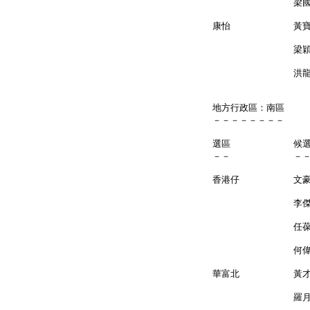
梁國鴻 
康怡 黃
梁穎敏 
洪龍荃
地方行政區：南區
－－－－－－－－
選區 候
－－ －
香港仔 文
李傑興
任葆琳 
何偉俊
華富北 黃
羅月