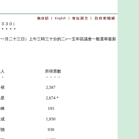
０３３０）
＊＊＊＊＊
月二十三日）上午三時三十分的二○一五年區議會一般選舉最新
選人 所得票數
－－ －－－－
子祺 2,587
2,674＊
群峰 195
 1,950
 930