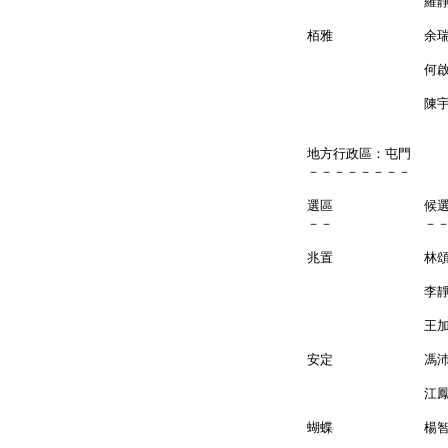
羅靜 
栢雅 余
何啟明 
陳宇明
地方行政區：屯門
－－－－－－－－
選區 候
－－ －
兆置 林頌
李靜儀
王加良
安定 馮沛
江鳳儀 
蝴蝶 楊智