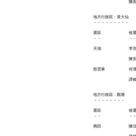
陳友昌
地方行政區：黃大仙
－－－－－－－－－
選區 候
－－ －
天強 李浩
陳安泰 
慈雲東 何
譚俊文
地方行政區：觀塘
－－－－－－－－
選區 候
－－ －
興田 陳汶