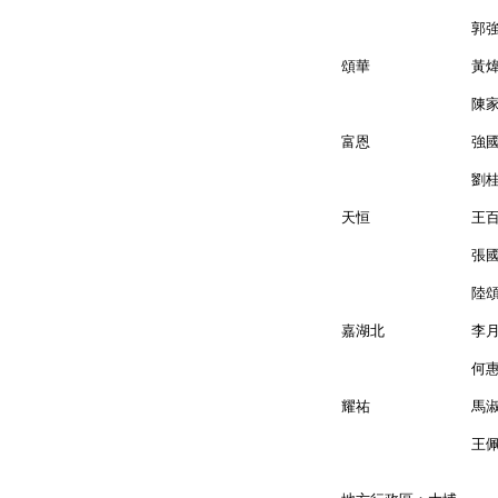
郭強 
頌華 黃煒
陳家駒
富恩 強國
劉桂容 
天恒 王百
張國棟
陸頌雄 
嘉湖北 李
何惠芳
耀祐 馬淑
王佩賢（劉