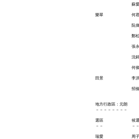
蘇愛群
樂翠 何君
阮偉
鄭松泰
張永
沈錦
何俊仁
田景 李洪
招儉玲
地方行政區：元朗
－－－－－－－－
選區 候
－－ －
瑞愛 周子