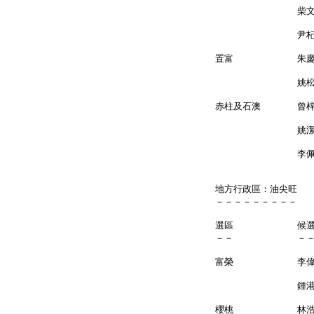
柴文瀚 
尹杞
置富 朱慶
姚松炎
赤柱及石澳
姚潔凝
李佩英（陳李
地方行政區：油尖旺
－－－－－－－－－
選區 候
－－ －
富榮 李偉
鍾港武 
櫻桃 林