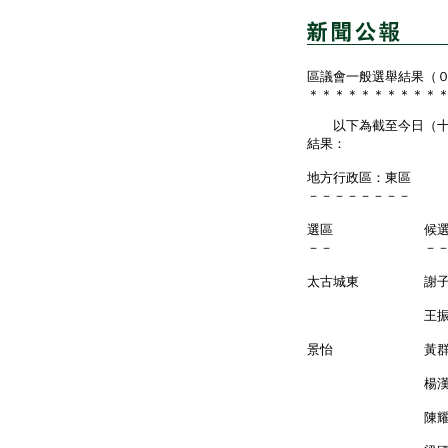
區議會一般選舉結果（
＊＊＊＊＊＊＊＊＊＊
以下為截至今日（十一
結果：
地方行政區：東區
－－－－－－－－
選區 候
－－ －
太古城東 謝
王振星 
景怡 黃
楊漢成
陳耀德