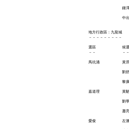
鍾澤暉 
中出羊子（昭
地方行政區：九龍城
－－－－－－－－－
選區 候
－－ －
馬坑涌 黃
劉舒燕
黎廣偉 
嘉道理 黃
劉學
蕭亮聲 
愛俊 左滙