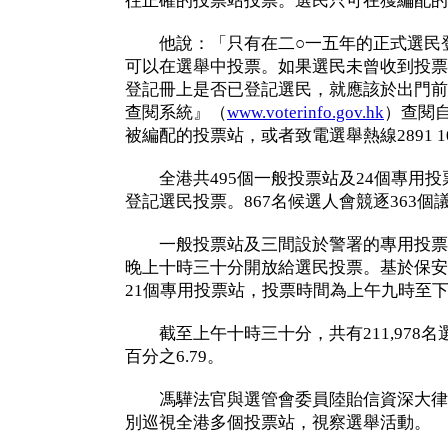
往正確的投票站投票。選民只可在獲編配的
他說：「只有在二○一五年的正式選民登
可以在選舉中投票。如果選民未曾收到投票
登記冊上是否已登記選民，就應該於出門前
查閱系統』（
www.voterinfo.gov.hk
）查閱
被編配的投票站，或者致電選舉熱線2891 1
全港共495個一般投票站及24個專用投票
登記選民投票。867名候選人會競逐363個
一般投票站及三間設於警署的專用投票
晚上十時三十分開放給選民投票。基於保安
21個專用投票站，投票時間為上午九時至
截至上午十時三十分，共有211,978
百分之6.79。
馮驊法官與選管會委員陸貽信資深大律
別巡視全港多個投票站，視察選舉活動。