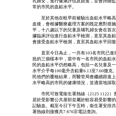
乳婦女，進行健康評估及跟進，並會持續監
常的市民的血鉛水平。
至於其他在較早前被驗出血鉛水平略高
血後，會根據醫療處理方案的既定應對措施
平，十八歲以下的兒童及哺乳婦女會在首次
據臨床評估進行血鉛水平檢測，直至其血鉛
會接受血鉛水平檢測，直至其血鉛水平回復
直至今日為止，一共有103名市民已進
批的三個樣本中，當中有一名市民的血鉛水
民的血鉛水平仍然略高，包括一名兒童及一
水平介乎每100毫升含鉛量6.13至7.60
民他們的覆檢結果，而醫管局會繼續跟進上
水平略高的市民的健康情況，並適當地採取
市民可致電衞生署熱線（2125 1122
居於受影響公共屋邨並屬於較容易受影響的
記驗血。截至今日下午五時，衞生署安排共5
署熱線則接獲共7 876宗電話查詢。