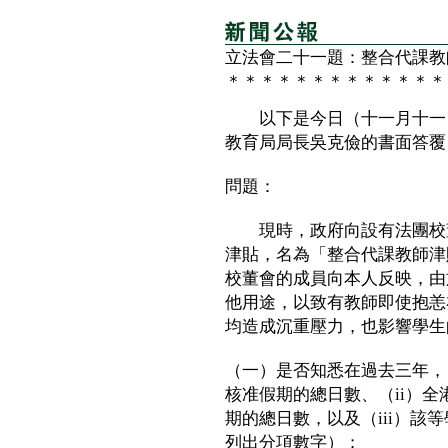
立法會二十一題：整合代課教
＊＊＊＊＊＊＊＊＊＊＊＊＊
以下是今日（十一月十一日
教育局局長吳克儉的書面答覆
問題：
現時，政府向設有法團校董
津貼，名為「整合代課教師津
校董會的成員向本人反映，由
他用途，以致有教師即使抱恙
均造成沉重壓力，也影響學生
（一）是否知悉在過去三年，
核准假期的總日數、（ii）
期的總日數，以及（iii）該
列出分項數字）；