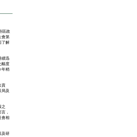
特區政
大會第
面了解
持續迅
化幅度
今年稍
出貢
策局及
」
碳之
而言，
社會相
與及研