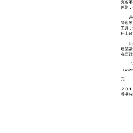
究各項
原則，
運輸
管理等
工具，
用上致
此外
建築議
在面對
「香港
（www
完
２０１
香港時