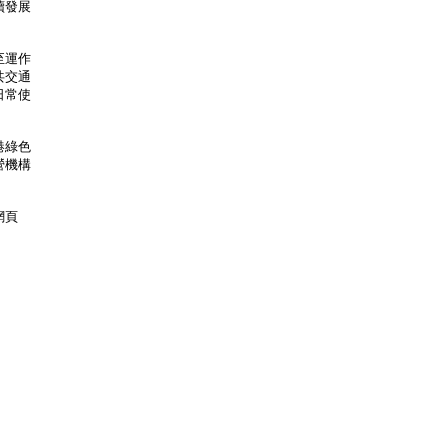
續發展
至運作
共交通
日常使
港綠色
營機構
網頁