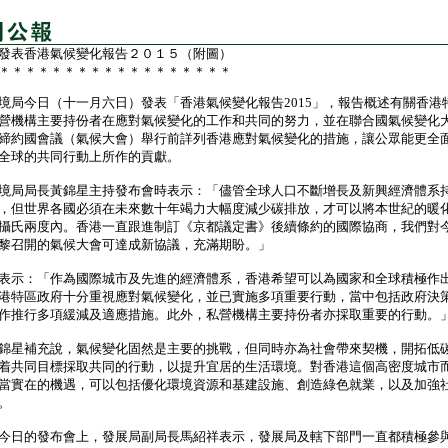
發表香港氣候變化報告２０１５（附圖）
＊＊＊＊＊＊＊＊＊＊＊＊＊＊＊＊＊＊
今日（十一月六日）發表「香港氣候變化報告2015」，報告概述有關香港
營機構主要持份者在應對氣候變化的工作和共同的努力，並在聯合國氣候變化
締約國會議（氣候大會）舉行前詳列香港應對氣候變化的措施，讓公眾能更全
全球的共同行動上所作的貢獻。
局局長黃錦星主持發布會時表示：「儘管全球人口不斷增長及新興經濟體系
，但世界各國必須在未來數十年竭力大幅度減少碳排放，才可以將本世紀的暖
攝氏兩度內。香港一直跟進制訂《京都議定書》後續條約的國際協商，我們對
黎召開的氣候大會可達成新協議，充滿期盼。」
示：「作為國際城市及先進的經濟體系，香港希望可以為國家和全球積極作
港特區政府十分重視應對氣候變化，並已實施多項重要行動，當中包括政府決
作推行多項緩減及適應措施。此外，私營機構主要持份者亦採取重要的行動。
星補充說，氣候變化固然是主要的挑戰，但同時亦為社會帶來契機，開拓低
着共同目標採取共同的行動，以提升宜居的生活環境。對香港這個高密度城市
當實在的機遇，可以包括優化環境資源和基建設施、創造綠色就業，以及加強
。
日的發布會上，發展局副局長馬紹祥表示，發展局及轄下部門一直都積極參