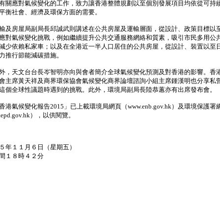
有關應對氣候變化的工作，致力讓香港整體規劃以至個別發展項目均依從可持
平衡社會、經濟及環保方面的需要。
及房屋局副局長邱誠武則講述在公共房屋及運輸層面，從設計、政策目標以
應對氣候變化挑戰，例如繼續提升公共交通服務網絡和質素，吸引市民多用公
減少依賴私家車；以及在全港近一半人口居住的公共房屋，從設計、裝置以至
力推行節能減碳措施。
，天文台台長岑智明亦向與會者簡介全球氣候變化預測及對香港的影響。香
會主席黃天祥及商界環保協會氣候變化商界論壇諮詢小組主席鍾漢明也分享私
這個全球性議題時遇到的挑戰。此外，環境局副局長陸恭蕙亦有出席發布會。
氣候變化報告2015」已上載環境局網頁（www.enb.gov.hk）及環境保護署
.epd.gov.hk），以供閱覽。
５年１１月６日（星期五）
間１８時４２分