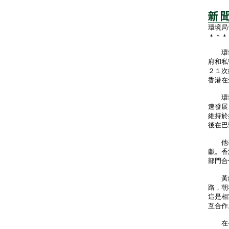
環境局
＊＊＊
環境局
府和私
２１次
香港在
環境
速發展
維持於
後在巴
他表
獻。香
部門合
黃錦
路，朝
這是相
互合作
在今