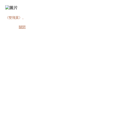
《雙飛翼》。
關閉