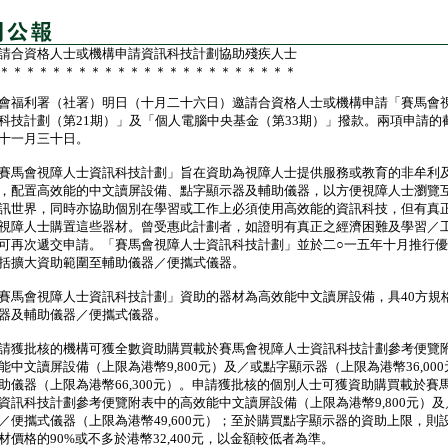
請合資格人士或機構申請資訊科技計劃協助殘疾人士
＊＊＊＊＊＊＊＊＊＊＊＊＊＊＊＊＊＊＊＊＊＊＊
福利署（社署）明日（十月二十六日）邀請合資格人士或機構申請「賽馬會
科技計劃（第21期）」及「個人電腦中央基金（第33期）」撥款。兩項申請的
十一月三十日。
馬會視障人士資訊科技計劃」旨在資助為視障人士提供服務或教育的非牟利
，配置高效能的中文讀屏設備、點字顯示器及輔助儀器，以方便視障人士瀏覽
訊世界，同時亦協助個別在學習或工作上必須使用高效能的資訊科技，但有真
視障人士購置這些器材。曾受惠此計劃者，如證明有真正之經濟困難及學習／
可再次遞交申請。「賽馬會視障人士資訊科技計劃」並於二○一五年十月推行
括擴大資助範圍至輔助儀器／便攜式儀器。
會視障人士資訊科技計劃」資助的器材為高效能中文讀屏設備，具40方規
器及輔助儀器／便攜式儀器。
獲批核的機構可獲全數資助購買載於賽馬會視障人士資訊科技計劃參考便覽
能中文讀屏設備（上限為港幣9,800元）及／或點字顯示器（上限為港幣36,00
助儀器（上限為港幣66,300元）。申請獲批核的個別人士可獲資助購買載於賽
資訊科技計劃參考便覽附表中的高效能中文讀屏設備（上限為港幣9,800元）及
／便攜式儀器（上限為港幣49,600元）；至於購買點字顯示器的資助上限，則
材價格的90%或不多於港幣32,400元，以金額較低者為準。