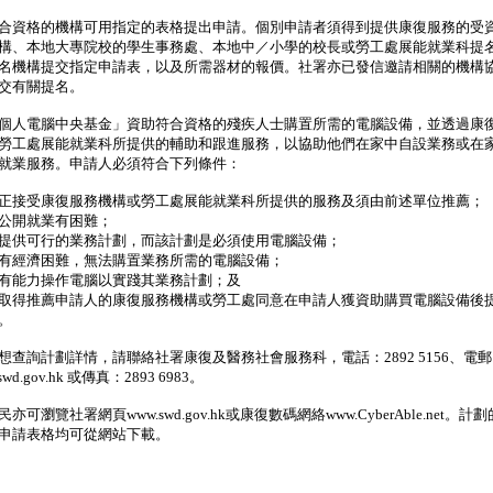
資格的機構可用指定的表格提出申請。個別申請者須得到提供康復服務的受
構、本地大專院校的學生事務處、本地中／小學的校長或勞工處展能就業科提
名機構提交指定申請表，以及所需器材的報價。社署亦已發信邀請相關的機構
交有關提名。
人電腦中央基金」資助符合資格的殘疾人士購置所需的電腦設備，並透過康
勞工處展能就業科所提供的輔助和跟進服務，以協助他們在家中自設業務或在
就業服務。申請人必須符合下列條件：
正接受康復服務機構或勞工處展能就業科所提供的服務及須由前述單位推薦；
公開就業有困難；
提供可行的業務計劃，而該計劃是必須使用電腦設備；
有經濟困難，無法購置業務所需的電腦設備；
有能力操作電腦以實踐其業務計劃；及
取得推薦申請人的康復服務機構或勞工處同意在申請人獲資助購買電腦設備後
。
詢計劃詳情，請聯絡社署康復及醫務社會服務科，電話：2892 5156、電郵
swd.gov.hk 或傳真：2893 6983。
瀏覽社署網頁www.swd.gov.hk或康復數碼網絡www.CyberAble.net。計
申請表格均可從網站下載。