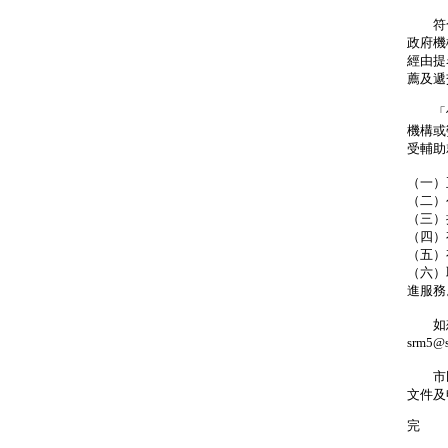
符合
政府機
經由提
薦及遞
「個
機構或
受輔助
（一）
（二）
（三）
（四）
（五）
（六）
進服務
如想查
srm5@
市民亦可
文件及
完