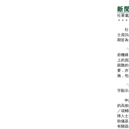
社署邀
＊＊＊
社會
士資訊
期皆為
「賽
府機構
上的資
困難的
要，亦
施，包
「賽馬
字顯示
申請
的高效
／或輔
障人士
助儀器
有關器