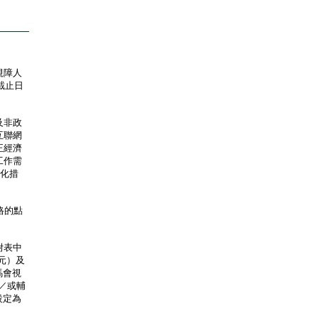
視障人
截止日
及非政
互聯網
正經濟
工作需
優化措
格的點
附表中
0元）及
馬會視
／或輔
設定為