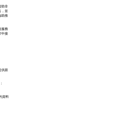
資助非
名，並
協助推
復服務
家中接
提供跟
：
劃的資料