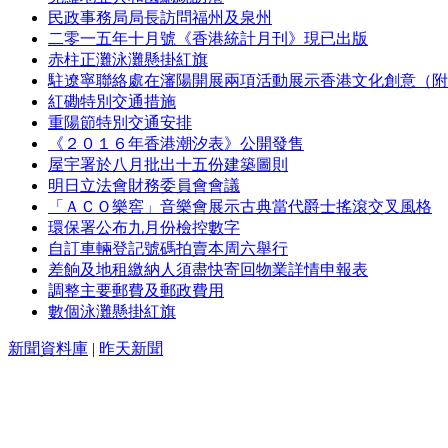
民政事務局局長訪問福州及泉州
二零一五年十月號《香港統計月刊》現已出版
赤柱正灘泳灘懸掛紅旗
駐遼寧聯絡處在瀋陽開展兩項活動展示香港文化創意（附
紅磡特別交通措施
重陽節特別交通安排
《２０１６年香港潮汐表》公開發售
屋宇署於八月批出十五份建築圖則
明日立法會財務委員會會議
「ＡＣＯ樂窖」音樂會展示古典當代爵士搖滾交叉風格
環保署公布九月份檢控數字
自訂車輛登記號碼拍賣本周六舉行
差餉及地租繳納人須盡快寄回物業詳情申報表
調整主要郵費及郵政費用
數個泳灘懸掛紅旗
新聞資料庫
|
昨天新聞