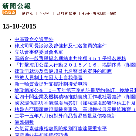
15-10-2015
中區致命交通意外
律政司司長談涉及曾健超及七名警員的案件
立法會事務委員會名單
區議會一般選舉提名期結束共接獲９５１份提名表格
「打擊濫用公屋大行動２０１５／１６」揭開序幕（附圖
律政司就涉及曾健超及七名警員的案件的回應
懲教人員制止在囚人士自我傷害
新一輪質素提升支援計劃接受申請
地政總署公布二○一五年第三季的註冊契約修訂、換地及
近四十間企業及機構積極推動義務工作獲社署嘉許（附圖
國家環保部與香港環境局簽訂《加強環境影響評估工作及
格魯吉亞國家舞蹈團載譽重臨 高超舞技展示民族瑰寶（
二零一五年八月份對外商品貿易貨量及價格統計
港匯指數
空氣質素健康指數風險級別可能達嚴重水平
克羅地亞共和國總統訪港