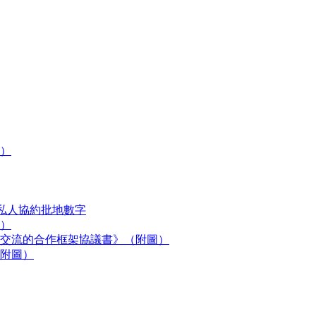
）
私人協約批地數字
）
交流的合作框架協議書》（附圖）
附圖）