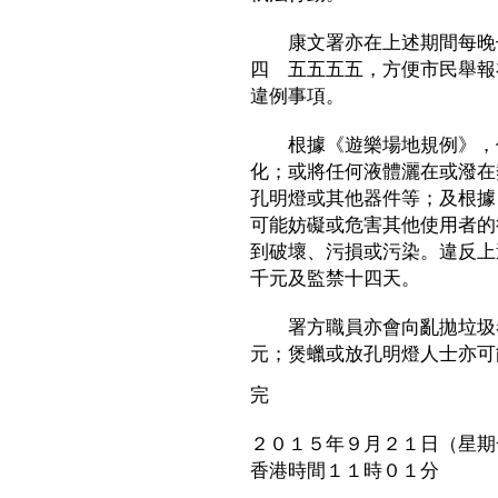
康文署亦在上述期間每晚七
四 五五五五，方便市民舉報
違例事項。
根據《遊樂場地規例》，任
化；或將任何液體灑在或潑在
孔明燈或其他器件等；及根據
可能妨礙或危害其他使用者的
到破壞、污損或污染。違反上
千元及監禁十四天。
署方職員亦會向亂拋垃圾者
元；煲蠟或放孔明燈人士亦可
完
２０１５年９月２１日（星期
香港時間１１時０１分