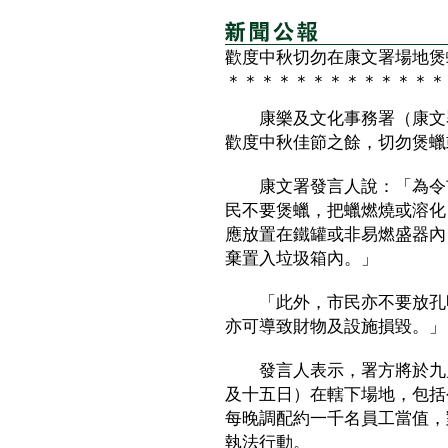
歡度中秋切勿在康文署場地煲
＊＊＊＊＊＊＊＊＊＊＊＊＊
康樂及文化事務署（康文署
歡度中秋佳節之餘，切勿煲蠟
康文署發言人說：「為令市
民不要煲蠟，把蠟燃燒或溶化
應放置在鐵罐或非易燃盛器內
棄置入垃圾箱內。」
「此外，市民亦不要放孔明
亦可導致財物及設施損毀。」
發言人表示，署方將於九月
及十五日）在轄下場地，包括
每晚調配約一千名員工當值，
執法行動。