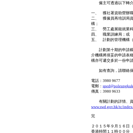
僱主可透過以下轉介
一、 獲社署資助營辦
二、 獲僱員再培訓局
構；
三、 勞工處展能就業
四、 職業訓練局；或
五、 計劃的管理機構
計劃第十期的申請截止
介機構將填妥的申請表
構亦可遞交多於一份申
如有查詢，請聯絡保良
電話：3980 9677
電郵：
sped@poleungkuk
傳真：3980 9633
有關計劃的詳情、資料
www.swd.gov.hk/tc/index/
完
２０１５年９月１６日
香港時間１１時００分