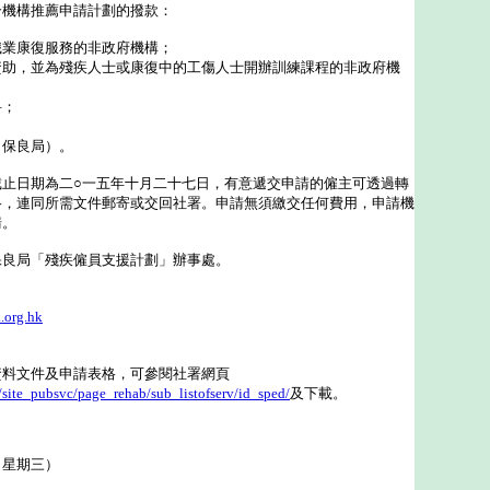
機構推薦申請計劃的撥款：
職業康復服務的非政府機構；
資助，並為殘疾人士或康復中的工傷人士開辦訓練課程的非政府機
科；
（保良局）。
日期為二○一五年十月二十七日，有意遞交申請的僱主可透過轉
格，連同所需文件郵寄或交回社署。申請無須繳交任何費用，申請機
請。
局「殘疾僱員支援計劃」辦事處。
.org.hk
文件及申請表格，可參閱社署網頁
site_pubsvc/page_rehab/sub_listofserv/id_sped/
及下載。
（星期三）