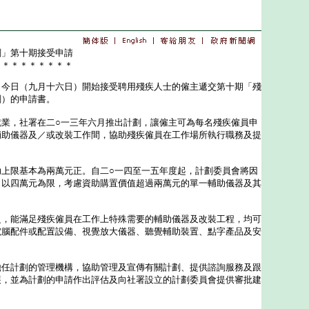
劃」第十期接受申請
＊＊＊＊＊＊＊＊＊
日（九月十六日）開始接受聘用殘疾人士的僱主遞交第十期「殘
劃）的申請書。
，社署在二○一三年六月推出計劃，讓僱主可為每名殘疾僱員申
輔助儀器及／或改裝工作間，協助殘疾僱員在工作場所執行職務及提
限基本為兩萬元正。自二○一四至一五年度起，計劃委員會將因
，以四萬元為限，考慮資助購置價值超過兩萬元的單一輔助儀器及其
能滿足殘疾僱員在工作上特殊需要的輔助儀器及改裝工程，均可
電腦配件或配置設備、視覺放大儀器、聽覺輔助裝置、點字產品及安
計劃的管理機構，協助管理及宣傳有關計劃、提供諮詢服務及跟
展，並為計劃的申請作出評估及向社署設立的計劃委員會提供審批建