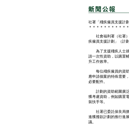
社署「殘疾僱員支援計
＊＊＊＊＊＊＊＊＊＊
社會福利署（社署）今
疾僱員支援計劃」（計
為了支援殘疾人士就業
請一次性資助，以購置
升工作效率。
每位殘疾僱員的資助上
應申請個案的特殊需要
必要配件。
計劃的資助範圍廣泛，
獲考慮資助，例如購置
裝扶手等。
社署已委託保良局擔任
進獲撥款計劃的推行進
議。