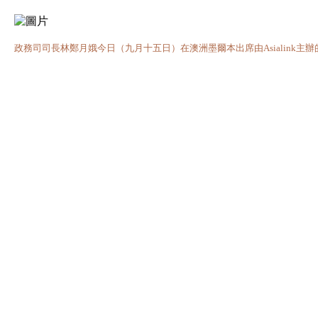
政務司司長林鄭月娥今日（九月十五日）在澳洲墨爾本出席由Asialink