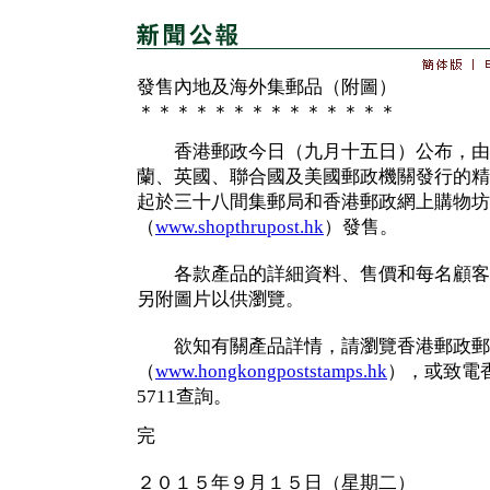
發售內地及海外集郵品（附圖）
＊＊＊＊＊＊＊＊＊＊＊＊＊＊
香港郵政今日（九月十五日）公布，由
蘭、英國、聯合國及美國郵政機關發行的精
起於三十八間集郵局和香港郵政網上購物坊
（
www.shopthrupost.hk
）發售。
各款產品的詳細資料、售價和每名顧客
另附圖片以供瀏覽。
欲知有關產品詳情，請瀏覽香港郵政郵
（
www.hongkongpoststamps.hk
），或致電香
5711查詢。
完
２０１５年９月１５日（星期二）