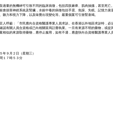
過量的無機砷可引致不同的臨床病徵，包括四肢麻痺、肌肉抽搐，甚至死亡
銀會損害神經系統及腎臟，水銀中毒的病徵包括手震、焦躁、失眠、記憶力衰
、聽力和視力下降，以及味覺出現變化等。嚴重個案可引致腎衰竭。
人呼籲：「市民應向合資格醫護專業人員求診。在香港以外地區求診時，必
確認有關人員合資格或已向相關當局註冊執業。一旦有來源不明的藥物，或從
案相似的來源取得藥物，應停止服用，如有不適，應盡快向合資格醫護專業人
５年９月２日（星期三）
間１７時５３分