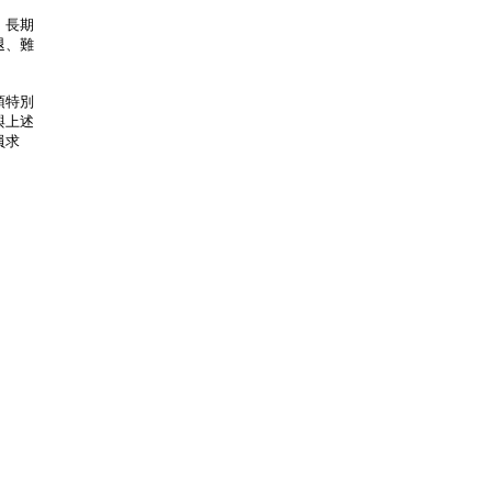
。長期
退、難
須特別
與上述
員求