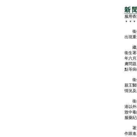
服用香
＊＊＊
衞生
出現重
繼八
衞生署
年六月
膚問題
點等病
衞生
親王醫
情況及
衞生
港以外
致中毒
服藥紀
署方已
作跟進