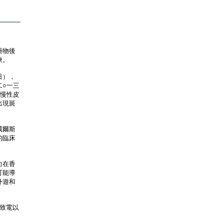
藥物後
療。
日），
二○一三
療慢性皮
出現斑
威爾斯
的臨床
向在香
可能導
外遊和
應致電以