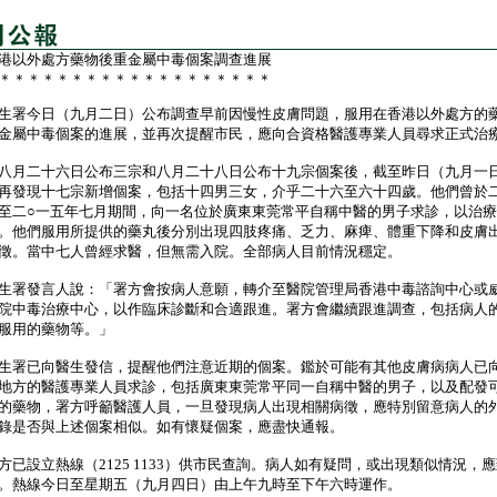
港以外處方藥物後重金屬中毒個案調查進展
＊＊＊＊＊＊＊＊＊＊＊＊＊＊＊＊＊＊＊
署今日（九月二日）公布調查早前因慢性皮膚問題，服用在香港以外處方的
金屬中毒個案的進展，並再次提醒市民，應向合資格醫護專業人員尋求正式治
月二十六日公布三宗和八月二十八日公布十九宗個案後，截至昨日（九月一
再發現十七宗新增個案，包括十四男三女，介乎二十六至六十四歲。他們曾於
至二○一五年七月期間，向一名位於廣東東莞常平自稱中醫的男子求診，以治
。他們服用所提供的藥丸後分別出現四肢疼痛、乏力、麻痺、體重下降和皮膚
徵。當中七人曾經求醫，但無需入院。全部病人目前情況穩定。
署發言人說：「署方會按病人意願，轉介至醫院管理局香港中毒諮詢中心或
院中毒治療中心，以作臨床診斷和合適跟進。署方會繼續跟進調查，包括病人
服用的藥物等。」
署已向醫生發信，提醒他們注意近期的個案。鑑於可能有其他皮膚病病人已
地方的醫護專業人員求診，包括廣東東莞常平同一自稱中醫的男子，以及配發
的藥物，署方呼籲醫護人員，一旦發現病人出現相關病徵，應特別留意病人的
錄是否與上述個案相似。如有懷疑個案，應盡快通報。
設立熱線（2125 1133）供市民查詢。病人如有疑問，或出現類似情況，
。熱線今日至星期五（九月四日）由上午九時至下午六時運作。