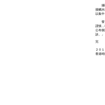
攝取
接觸水
以集中
發言
謹慎，
公布個
診。」
完
２０１
香港時