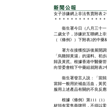
女子涉嫌網上非法售賣附表２
＊＊＊＊＊＊＊＊＊＊＊＊＊
衞生署今日（八月三十一日
二歲女子，涉嫌於互聯網上非
（《條例》）下附表2的中藥
署方在接獲投訴後展開調查
「烏雞歸黃湯」的湯料。初步
歸及黃芪。根據香港中醫藥管
向管委會轄下中藥組就附表2
衞生署發言人說：「當歸及
當歸一般用於補血活血，黃芪
服用上述產品有關的不良反應
根據《條例》第111（1）
材領有零售商牌照，不得以零