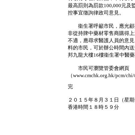
最高罰則為罰款100,000
控事宜徵詢律政司意見。
衞生署呼籲市民，應光顧有
非從持牌中藥材零售商購得上
不適，應尋求醫護人員的意見
料的市民，可於辦公時間內送交九龍
邦九龍大樓16樓衞生署中醫
市民可瀏覽管委會網頁
（www.cmchk.org.hk/pcm
完
２０１５年８月３１日（星期
香港時間１８時５９分