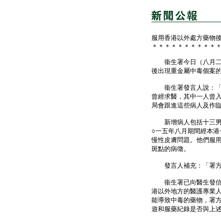
服用香港以外處方藥物
＊＊＊＊＊＊＊＊＊＊
衞生署今日（八月二十
後出現重金屬中毒個案
衞生署發言人說：「截
曾經求醫，其中一人曾
局會跟進這些病人及作
新增病人包括十三男六
○一五年八月期間經本
慢性皮膚問題。他們服用
斑點的病徵。
發言人補充：「署方會
衞生署已向醫生發信，
港以外地方的醫護專業
能導致中毒的藥物，署
遊和服藥紀錄是否與上