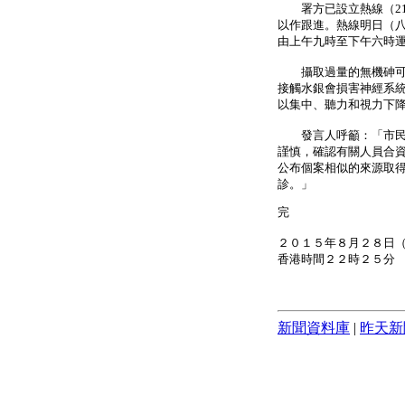
署方已設立熱線（212
以作跟進。熱線明日（
由上午九時至下午六時
攝取過量的無機砷可引
接觸水銀會損害神經系
以集中、聽力和視力下
發言人呼籲：「市民應
謹慎，確認有關人員合
公布個案相似的來源取
診。」
完
２０１５年８月２８日
香港時間２２時２５分
新聞資料庫
|
昨天新