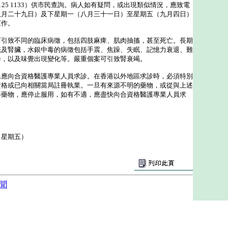
5 1133）供市民查詢。病人如有疑問，或出現類似情況，應致電
八月二十九日）及下星期一（八月三十一日）至星期五（九月四日）
運作。
致不同的臨床病徵，包括四肢麻痺、肌肉抽搐，甚至死亡。長期
統及腎臟，水銀中毒的病徵包括手震、焦躁、失眠、記憶力衰退、難
降，以及味覺出現變化等。嚴重個案可引致腎衰竭。
向合資格醫護專業人員求診。在香港以外地區求診時，必須特別
資格或已向相關當局註冊執業。一旦有來源不明的藥物，或從與上述
得藥物，應停止服用，如有不適，應盡快向合資格醫護專業人員求
（星期五）
聞