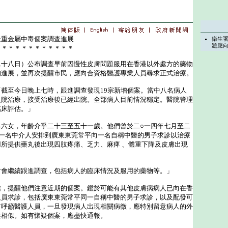
後重金屬中毒個案調查進展
衞生
題應
＊＊＊＊＊＊＊＊＊＊＊＊
八日）公布調查早前因慢性皮膚問題服用在香港以外處方的藥物
的進展，並再次提醒市民，應向合資格醫護專業人員尋求正式治療。
至今日晚上七時，跟進調查發現19宗新增個案。當中八名病人
入院治療，接受治療後已經出院。全部病人目前情況穩定。醫院管理
臨床評估。」
女，年齡介乎二十三至五十一歲。他們曾於二○一四年七月至二
港一名中介人安排到廣東東莞常平向一名自稱中醫的男子求診以治療
所提供藥丸後出現四肢疼痛、乏力、麻痺 、體重下降及皮膚出現
繼續跟進調查，包括病人的臨床情況及服用的藥物等。」
提醒他們注意近期的個案。鑑於可能有其他皮膚病病人已向在香
人員求診，包括廣東東莞常平同一自稱中醫的男子求診，以及配發可
方呼籲醫護人員，一旦發現病人出現相關病徵，應特別留意病人的外
述相似。如有懷疑個案，應盡快通報。