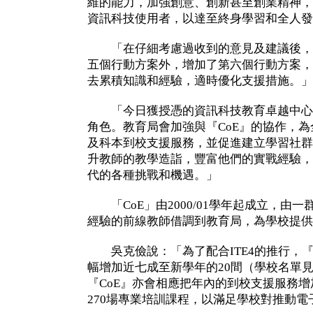
維的能力，加強創意、創新甚至創業精神，
資訊科技使用者，以達至終身學習和全人發
「在仔細考慮過收到的意見及建議後，
五個行動方案外，增加了第六個行動方案，
去累積知識和經驗，適時優化支援措施。」
「今日獲授憑的資訊科技教育卓越中心『
角色。教育局會加強與『CoE』的協作，
及科本到校支援服務，並促進建立學習社群
升教師的教學造詣，豐富他們的實戰經驗，
代的各種挑戰和機遇。」
「CoE」由2000/01學年起成立，由
經驗的前線教師借調到教育局，為學校提供
吳克儉說：「為了配合ITE4的推行，『C
幅增加近七成至新學年的20間（學校名單
『CoE』亦會相應把年內的到校支援服務增
270場專業培訓課程，以滿足學校對推動