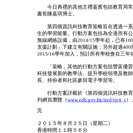
今日典禮的其他主禮嘉賓包括教育局常
書長陳嘉琪博士。
第四個資訊科技教育策略旨在透過一系
生的學習能量。行動方案包括為全港所有公
無線網絡設備，由2014/15學年起，已有1
支援計劃」下建立有關設施；另外超過40
2015/16學年加入，預計所有學校會在三
「策略」其他的行動方案包括豐富優質
科技發展新的教學法、提升學校領導及教師
長、持份者和社區參與電子學習等。
行動方案詳載於《第四個資訊科技教育
列網頁瀏覽（
www.edb.gov.hk/ited/ite4_c
）
完
２０１５年８月２５日（星期二）
香港時間１１時５６分