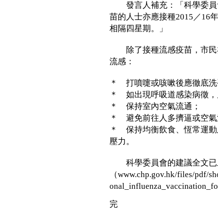
發言人補充：「科學委員會建
苗的人士亦應接種2015／1
相隔四星期。」
除了接種流感疫苗，市民亦
流感：
＊ 打噴嚏或咳嗽後應徹底洗
＊ 如出現呼吸道感染病徵，
＊ 保持室內空氣流通；
＊ 避免前往人多擠逼或空氣
＊ 保持均衡飲食、恆常運動
壓力。
科學委員會的建議全文已上
（www.chp.gov.hk/files/pdf/s
onal_influenza_vaccination_
完