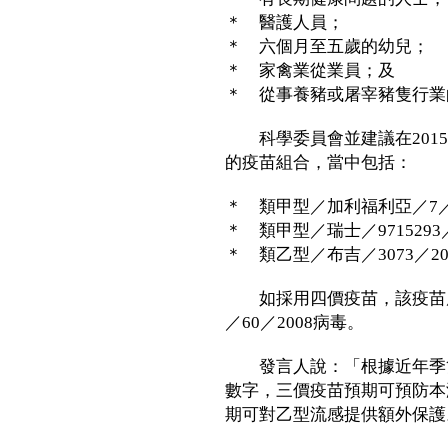
＊ 醫護人員；
＊ 六個月至五歲的幼兒；
＊ 家禽業從業員；及
＊ 從事養豬或屠宰豬隻行業
科學委員會並建議在2015
的疫苗組合，當中包括：
＊ 類甲型／加利福利亞／7／20
＊ 類甲型／瑞士／9715293
＊ 類乙型／布吉／3073／2
如採用四價疫苗，該疫苗應
／60／2008病毒。
發言人說：「根據近年季節
數字，三價疫苗預期可預防本
期可對乙型流感提供額外保護