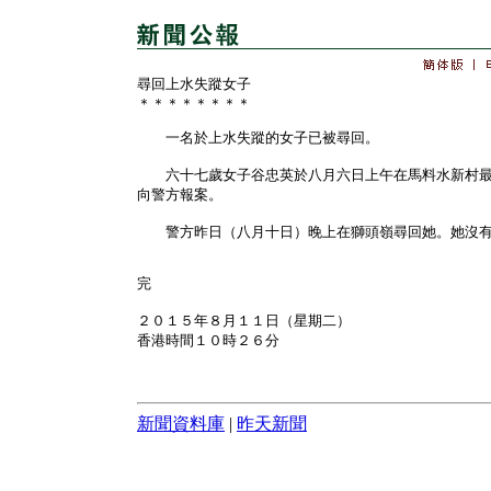
尋回上水失蹤女子
＊＊＊＊＊＊＊＊
一名於上水失蹤的女子已被尋回。
六十七歲女子谷忠英於八月六日上午在馬料水新村最
向警方報案。
警方昨日（八月十日）晚上在獅頭嶺尋回她。她沒有
完
２０１５年８月１１日（星期二）
香港時間１０時２６分
新聞資料庫
|
昨天新聞