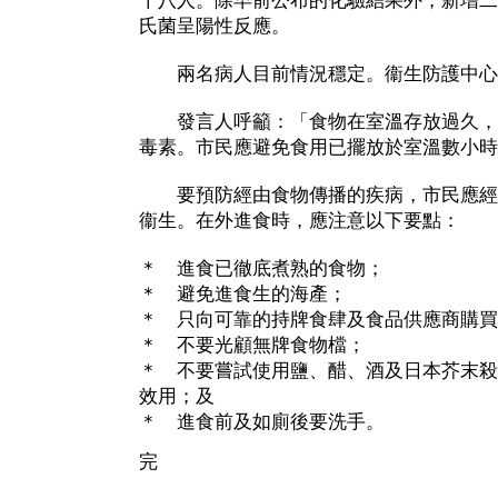
十八人。除早前公布的化驗結果外，新增二
氏菌呈陽性反應。
兩名病人目前情況穩定。衞生防護中心
發言人呼籲：「食物在室溫存放過久，
毒素。市民應避免食用已擺放於室溫數小時
要預防經由食物傳播的疾病，市民應經
衞生。在外進食時，應注意以下要點：
＊ 進食已徹底煮熟的食物；
＊ 避免進食生的海產；
＊ 只向可靠的持牌食肆及食品供應商購買
＊ 不要光顧無牌食物檔；
＊ 不要嘗試使用鹽、醋、酒及日本芥末殺
效用；及
＊ 進食前及如廁後要洗手。
完