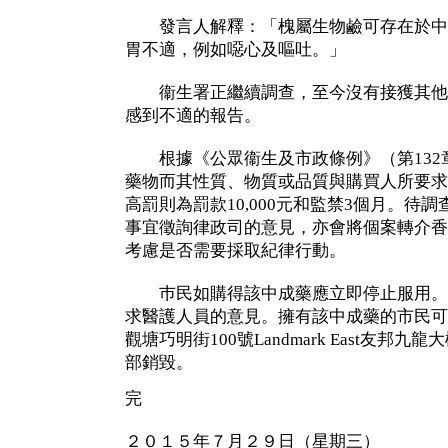
發言人解釋：「槐屬生物鹼可存在於中
胃不適，例如噁心及嘔吐。」
衞生署正繼續調查，至今沒有接獲其他
感到不適的報告。
根據《公眾衞生及市政條例》（第132章
藥物而其性質、物質或品質與購買人所要求
高罰則為罰款10,000元和監禁3個月。待
事宜徵詢律政司的意見，亦會將個案轉介香
考慮是否需要採取紀律行動。
巿民如購得該中成藥應立即停止服用。
求醫護人員的意見。擁有該中成藥的市民可
觀塘巧明街100號Landmark East友邦
部銷毀。
完
２０１５年７月２９日（星期三）