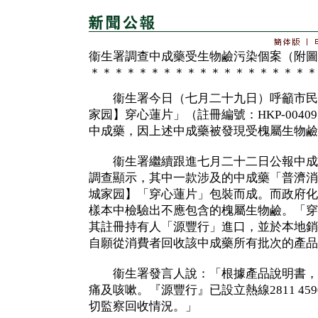
衞生署調查中成藥受生物鹼污染個案（附圖
＊＊＊＊＊＊＊＊＊＊＊＊＊＊＊＊＊＊＊
衞生署今日（七月二十九日）呼籲市民
家园】穿心蓮片」（註冊編號：HKP-0040
中成藥，因上述中成藥被發現受槐屬生物鹼
衞生署繼續跟進七月二十二日公報中成
調查顯示，其中一款涉及的中成藥「普濟消
城家园】「穿心蓮片」包裝而成。而政府化
樣本中檢驗出不應包含的槐屬生物鹼。「穿
其註冊持有人「源豐行」進口，並於本地銷
自願從消費者回收該中成藥所有批次的產品
衞生署發言人說：「根據產品說明書，
痛及咳嗽。『源豐行』已設立熱線2811 4
切監察回收情況。」