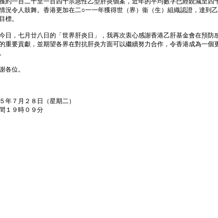
獲約一百二十至一百四十宗急性乙型肝炎個案，近年的平均數字已經銳減至四
情況令人鼓舞。香港更加在二○一一年獲得世（界）衞（生）組織認證，達到
目標。
日，七月廿八日的「世界肝炎日」，我再次衷心感謝香港乙肝基金會在預防
的重要貢獻，並期望各界在對抗肝炎方面可以繼續努力合作，令香港成為一個
。
各位。
５年７月２８日（星期二）
間１９時０９分