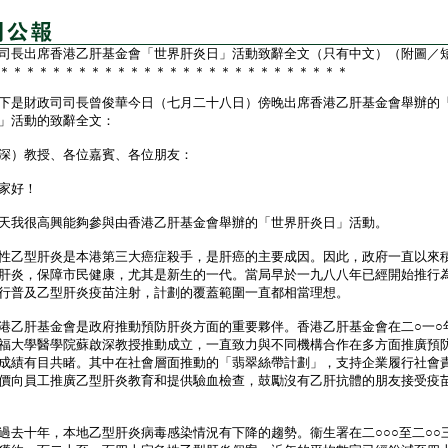
司長出席香港乙肝基金會「世界肝炎日」活動致辭全文（只有中文）（附圖／
＊＊＊＊＊＊＊＊＊＊＊＊＊＊＊＊＊＊＊＊＊＊＊＊＊＊＊
是財政司司長曾俊華今日（七月二十八日）傍晚出席香港乙肝基金會舉辦的
」活動的致辭全文：
深）教授、各位嘉賓、各位朋友：
好！
我很高興能夠參與由香港乙肝基金會舉辦的「世界肝炎日」活動。
乙型肝炎是本港第三大癌症殺手，是肝癌的主要成因。因此，政府一直以來
肝炎，保障市民健康，尤其是新生的一代。當局早於一九八八年已經開始推行
行普及乙型肝炎疫苗注射，計劃的覆蓋範圍一直都相當理想。
肝基金會是政府推動預防肝炎方面的重要夥伴。香港乙肝基金會在二○一○
福大學醫學院蘇啟深教授推動成立，一直致力與不同機構合作在多方面推廣預
成績有目共睹。其中在社會層面推動的「翡翠絲帶計劃」，支持企業履行社會
價向員工推廣乙型肝炎教育和提供驗血檢查，鼓勵沒有乙肝抗體的朋友接受疫
十年，本地乙型肝炎病毒感染情況有下降的趨勢。衞生署在二○○○至二○○