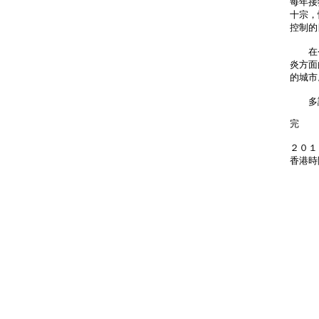
每年接
十宗，
控制的
在今
炎方面
的城市
多謝
完
２０１
香港時