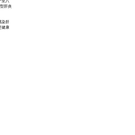
十至八
乙型肝炎
感染肝
更健康