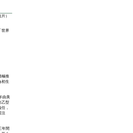
短片）
「世界
積極推
為初生
年由美
防乙型
責任，
苗注
三年間