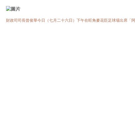
財政司司長曾俊華今日（七月二十六日）下午在旺角麥花臣足球場出席「阿